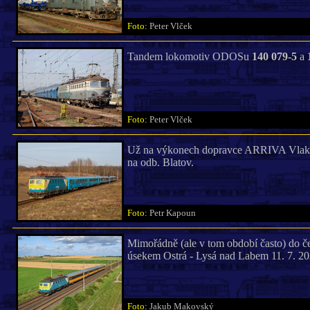
Foto:
Peter Vlček
Tandem lokomotiv ODOSu
140 079-5
a
Foto:
Peter Vlček
Už na výkonech dopravce ARRIVA Vlaky (
na odb. Blatov.
Foto:
Petr Kapoun
Mimořádně (ale v tom období často) do č
úsekem Ostrá - Lysá nad Labem 11. 7. 20
Foto:
Jakub Makovský