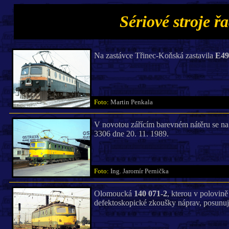
Sériové stroje ř
Na zastávce Třinec-Koňská zastavila
E49
Foto:
Martin Penkala
V novotou zářícím barevném nátěru se na 
3306 dne 20. 11. 1989.
Foto:
Ing. Jaromír Pernička
Olomoucká
140 071-2
, kterou v polovin
defektoskopické zkoušky náprav, posunuj