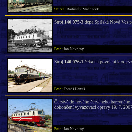
Sbírka:
Radoslav Macháček
Stroj
140 075-3
depa Spišská Nová Ves pos
Foto:
Jan Novotný
Stroj
140 076-1
čeká na povolení k odjezd
Foto:
Tomáš Hanuš
Čerstvě do nového červeného barevného 
dokončení vyvazovací opravy 19. 7. 2007
Foto:
Jan Novotný