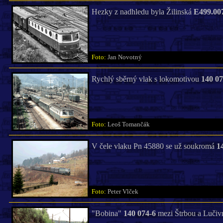
Hezky z nadhledu byla Žilinská
E499.00
Foto:
Jan Novotný
Rychlý sběrný vlak s lokomotivou
140 07
Foto:
Leoš Tomančák
V čele vlaku Pn 45880 se už soukromá
1
Foto:
Peter Vlček
"Bobina"
140 074-6
mezi Štrbou a Lučivn