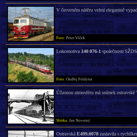
V červeném nátěru velmi elegantně vypad
Foto:
Peter Vlček
Lokomotiva
140 076-1
společnosti SŽDS p
Foto:
Ondřej Foldyna
Úžasnou atmosféru má snímek ostravské
Sbírka:
Jan Novotný
Ostravská
E499.0078
zastavila s rychlík