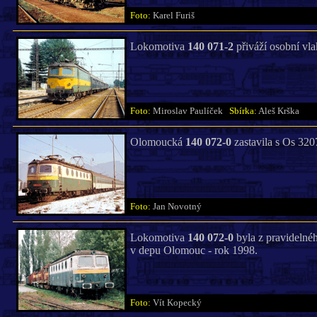
Foto:
Karel Furiš
Lokomotiva
140 071-2
přiváží osobní vl
Foto:
Miroslav Paulíček
Sbírka:
Aleš Krška
Olomoucká
140 072-0
zastavila s Os 3207
Foto:
Jan Novotný
Lokomotiva
140 072-0
byla z pravidelnéh
v depu Olomouc - rok 1998.
Foto:
Vít Kopecký