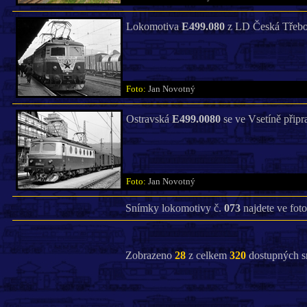
Lokomotiva
E499.080
z LD Česká Třebová
Foto:
Jan Novotný
Ostravská
E499.0080
se ve Vsetíně připr
Foto:
Jan Novotný
Snímky lokomotivy č.
073
najdete ve foto
Zobrazeno
28
z celkem
320
dostupných s