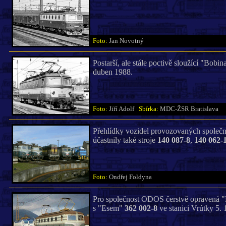
Foto:
Jan Novotný
Postarší, ale stále poctivě sloužící "Bobi
duben 1988.
Foto:
Jiří Adolf
Sbírka:
MDC-ŽSR Bratislava
Přehlídky vozidel provozovaných spole
účastnily také stroje
140 087-8
,
140 062-
Foto:
Ondřej Foldyna
Pro společnost ODOS čerstvě opravená 
s "Esem"
362 002-8
ve stanici Vrútky 5. 