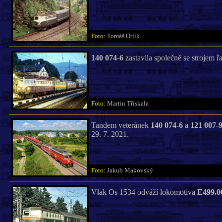
Foto:
Tomáš Orlík
140 074-6
zastavila společně se strojem ř
Foto:
Martin Třískala
Tandem veteránek
140 074-6
a
121 007-
29. 7. 2021.
Foto:
Jakub Makovský
Vlak Os 1534 odváží lokomotiva
E499.0