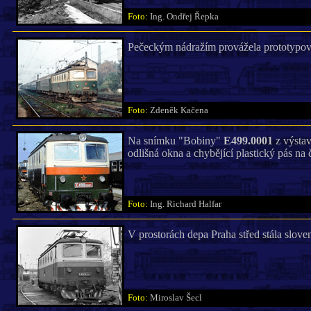
Foto:
Ing. Ondřej Řepka
Pečeckým nádražím provážela prototypo
Foto:
Zdeněk Kačena
Na snímku "Bobiny"
E499.0001
z výstav
odlišná okna a chybějící plastický pás na č
Foto:
Ing. Richard Halfar
V prostorách depa Praha střed stála slov
Foto:
Miroslav Šecl