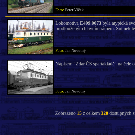
Foto:
Peter Vlček
Lokomotiva
E499.0073
byla atypická sv
prodlouženým hlavním rámem. Snímek tent
Foto:
Jan Novotný
Nápisem "Zdar ČS spartakiádě" na čele 
Foto:
Jan Novotný
Zobrazeno
15
z celkem
320
dostupných s