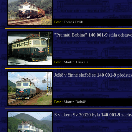
Foto:
Tomáš Orlík
"Pramáti Bobina"
140 001-9
stála odstav
Foto:
Martin Třískala
Ještě v činné službě se
140 001-9
představ
Foto:
Martin Boháč
S vlakem Sv 30320 byla
140 001-9
zachyc