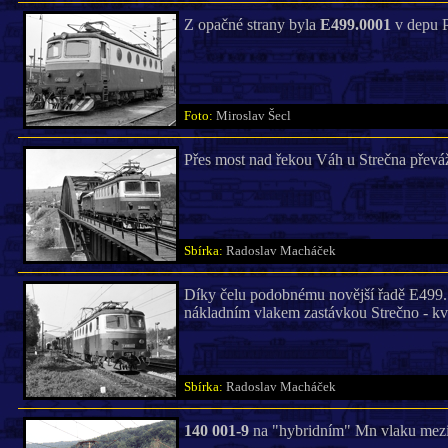
Z opačné strany byla
E499.0001
v depu Pr
Foto:
Miroslav Šecl
Přes most nad řekou Váh u Strečna převáž
Sbírka:
Radoslav Macháček
Díky čelu podobnému novější řadě E499.1
nákladním vlakem zastávkou Strečno - kv
Sbírka:
Radoslav Macháček
140 001-9
na "hybridním" Mn vlaku mezi