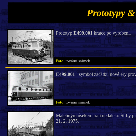
Prototypy &
Prototyp
E499.001
krátce po vyrobení.
Foto:
tovární snímek
E499.001
- symbol začátku nové éry pr
Foto:
tovární snímek
Malebným úsekem trati nedaleko Štrby pr
21. 2. 1975.