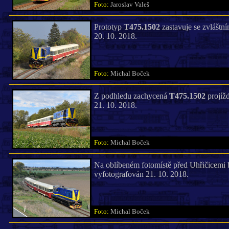
Foto:
Jaroslav Valeš
Prototyp
T475.1502
zastavuje se zvláštn
20. 10. 2018.
Foto:
Michal Boček
Z podhledu zachycená
T475.1502
projíž
21. 10. 2018.
Foto:
Michal Boček
Na oblíbeném fotomístě před Uhřičicemi b
vyfotografován 21. 10. 2018.
Foto:
Michal Boček