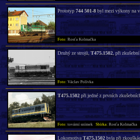
Prototyp
744 501-8
byl mezi výkony na vý
Foto:
Rosťa Kolmačka
Druhý ze strojů,
T475.1502
, při zkušebn
Foto:
Václav Polívka
T475.1502
při jedné z prvních zkušebních
Foto:
tovární snímek
Sbírka:
Rosťa Kolmačka
Lokomotiva
T475.1502
byla při zkoušká