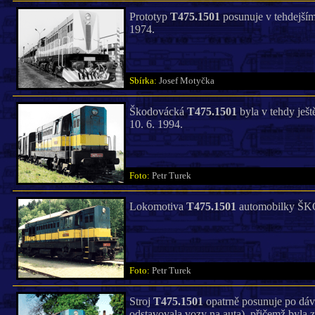
Prototyp
T475.1501
posunuje v tehdejší
1974.
Sbírka:
Josef Motyčka
Škodovácká
T475.1501
byla v tehdy ješ
10. 6. 1994.
Foto:
Petr Turek
Lokomotiva
T475.1501
automobilky ŠKOD
Foto:
Petr Turek
Stroj
T475.1501
opatrně posunuje po dáv
odstavovala vozy na auta), přičemž byla z