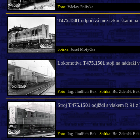
Foto:
Václav Polívka
T475.1501
odpočívá mezi zkouškami na 
Sbírka:
Josef Motyčka
Lokomotiva
T475.1501
stojí na nádraží 
Foto:
Ing. Jindřich Bek
Sbírka:
Bc. Zdeněk Bek
Stroj
T475.1501
odjíždí s vlakem R 91 z 
Foto:
Ing. Jindřich Bek
Sbírka:
Bc. Zdeněk Bek