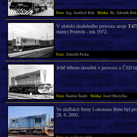
Foto:
Ing. Jindřich Bek
Sbírka:
Bc. Zdeněk Bek
V období zkušebního provozu stroje
T47
stanici Protivín - rok 1972.
Foto:
Zdeněk Picka
Ještě během zkoušek v provozu u ČSD by
Foto:
Radim Šnábl
Sbírka:
Josef Motyčka
Ve službách firmy Lokotrans Brno byl pr
28. 6. 2001.