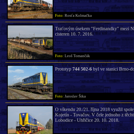
Foto:
Rosťa Kolmačka
Traťovým úsekem "Ferdinandky" mezi N
cisteren 10. 7. 2016.
Foto:
Leoš Tomančák
Prototyp
744 502-6
byl ve stanici Brno-do
Foto:
Jaroslav Šika
O víkendu 20./21. října 2018 využil spol
Kojetín - Tovačov. V čele jednoho z těch
Lobodice - Uhřičice 20. 10. 2018.