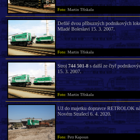
Foto:
Martin Třískala
Defilé dvou příbuzných podnikových lok
Mladé Boleslavi 15. 3. 2007.
Foto:
Martin Třískala
Stroj
744 501-8
s další ze čtyř podnikov
15. 3. 2007.
Foto:
Martin Třískala
Už do majetku dopravce RETROLOK nále
Novém Strašecí 6. 4. 2020.
Foto:
Petr Kapoun