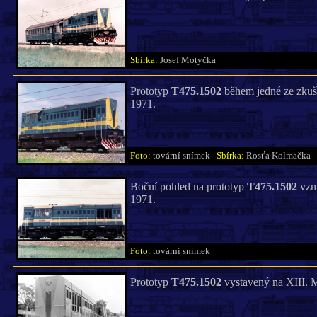
Sbírka:
Josef Motyčka
Prototyp
T475.1502
během jedné ze zkuše
1971.
Foto:
tovární snímek
Sbírka:
Rosťa Kolmačka
Boční pohled na prototyp
T475.1502
vzni
1971.
Foto:
tovární snímek
Prototyp
T475.1502
vystavený na XIII. M