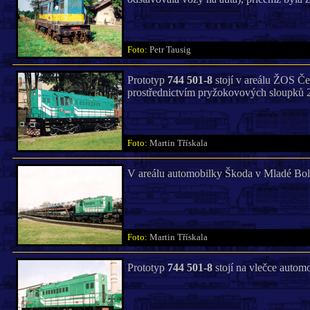
Foto:
Petr Tausig
Prototyp
744 501-8
stojí v areálu ŽOS Če
prostřednictvím pryžokovových sloupků 2
Foto:
Martin Třískala
V areálu automobilky Škoda v Mladé Bole
Foto:
Martin Třískala
Prototyp
744 501-8
stojí na vlečce autom