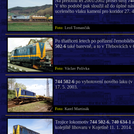
Na přelomu let 2001/2002 prošel stroj
74
V této podobě pak sloužil až do úplné ná
uceleného vlaku kamení pro koridor 27. 4
Foto:
Leoš Tomančák
Po třiatřiceti letech po pořízení černobí
502-6
také barevně, a to v Třebovicích v
Foto:
Václav Polívka
744 502-6
po vyhotovení nového laku (v 
17. 5. 2003.
Foto:
Karel Martinák
Trojice lokomotiv
744 502-6
,
740 634-1
kolejiště lihovaru v Kojetíně 11. 1. 2014.