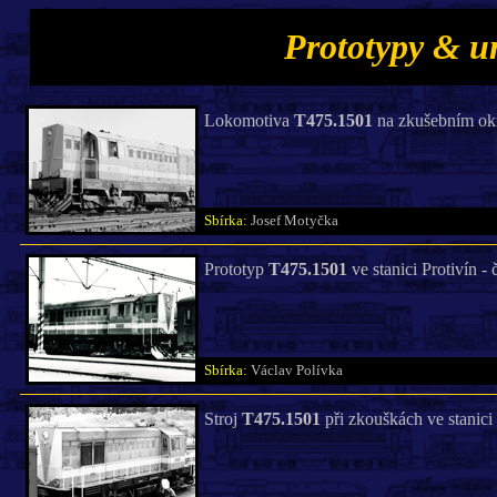
Prototypy & u
Lokomotiva
T475.1501
na zkušebním okr
Sbírka:
Josef Motyčka
Prototyp
T475.1501
ve stanici Protivín -
Sbírka:
Václav Polívka
Stroj
T475.1501
při zkouškách ve stanici