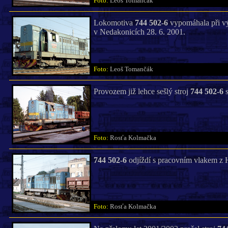
Foto:
Leoš Tomančák
Lokomotiva
744 502-6
vypomáhala při výl
v Nedakonicích 28. 6. 2001.
Foto:
Leoš Tomančák
Provozem již lehce sešlý stroj
744 502-6
s
Foto:
Rosťa Kolmačka
744 502-6
odjíždí s pracovním vlakem z H
Foto:
Rosťa Kolmačka