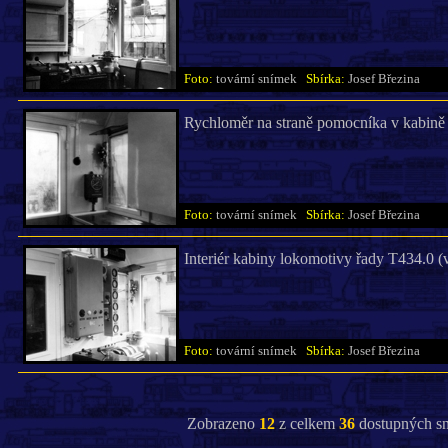
Foto:
tovární snímek
Sbírka:
Josef Březina
Rychloměr na straně pomocníka v kabině
Foto:
tovární snímek
Sbírka:
Josef Březina
Interiér kabiny lokomotivy řady T434.0 (v
Foto:
tovární snímek
Sbírka:
Josef Březina
Zobrazeno
12
z celkem
36
dostupných sn