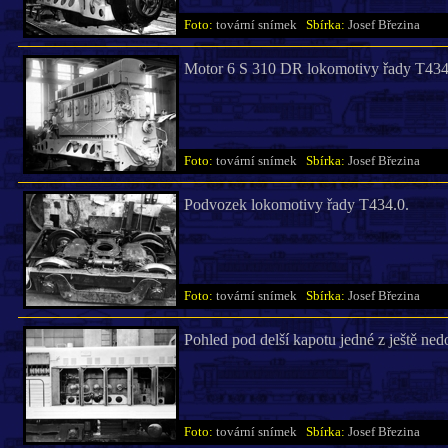
Foto:
tovární snímek
Sbírka:
Josef Březina
Motor 6 S 310 DR lokomotivy řady T434.
Foto:
tovární snímek
Sbírka:
Josef Březina
Podvozek lokomotivy řady T434.0.
Foto:
tovární snímek
Sbírka:
Josef Březina
Pohled pod delší kapotu jedné z ještě n
Foto:
tovární snímek
Sbírka:
Josef Březina