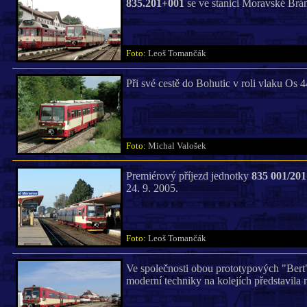
835.201+001
se ve stanici Moravské Brán
Foto:
Leoš Tomančák
Při své cestě do Bohutic v roli vlaku Os 
Foto:
Michal Valošek
Premiérový příjezd jednotky
835 001/201
24. 9. 2005.
Foto:
Leoš Tomančák
Ve společnosti obou prototypových "Bert
moderní techniky na kolejích představila