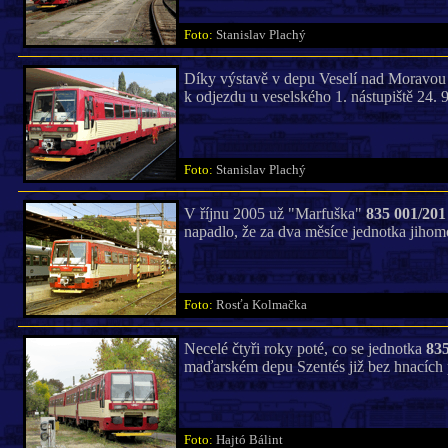
Foto:
Stanislav Plachý
Díky výstavě v depu Veselí nad Moravou
k odjezdu u veselského 1. nástupiště 24. 
Foto:
Stanislav Plachý
V říjnu 2005 už "Marfuška"
835 001/201
napadlo, že za dva měsíce jednotka jihom
Foto:
Rosťa Kolmačka
Necelé čtyři roky poté, co se jednotka
835
maďarském depu Szentés již bez hnacích p
Foto:
Hajtó Bálint