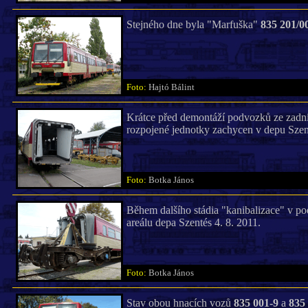
Stejného dne byla "Marfuška"
835 201/0
Foto:
Hajtó Bálint
Krátce před demontáží podvozků ze zadn
rozpojené jednotky zachycen v depu Sze
Foto:
Botka János
Během dalšího stádia "kanibalizace" v 
areálu depa Szentés 4. 8. 2011.
Foto:
Botka János
Stav obou hnacích vozů
835 001-9
a
835