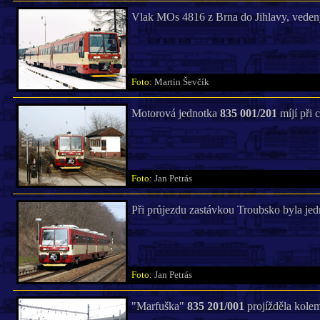
Vlak MOs 4816 z Brna do Jihlavy, vede
Foto:
Martin Ševčík
Motorová jednotka
835 001/201
míjí při 
Foto:
Jan Petrás
Při průjezdu zastávkou Troubsko byla je
Foto:
Jan Petrás
"Marfuška"
835 201/001
projížděla kolem