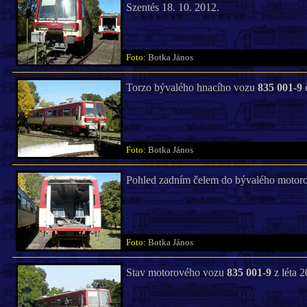
Szentés 18. 10. 2012.
Foto:
Botka János
Torzo bývalého hnacího vozu
835 001-9
č
Foto:
Botka János
Pohled zadním čelem do bývalého moto
Foto:
Botka János
Stav motorového vozu
835 001-9
z léta 2