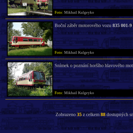
Foto:
Mikhail Kulgeyko
Boční záběr motorového vozu
835 001-9
Foto:
Mikhail Kulgeyko
Snímek o poznání horšího hlavového mo
Foto:
Mikhail Kulgeyko
Zobrazeno
35
z celkem
88
dostupných sn