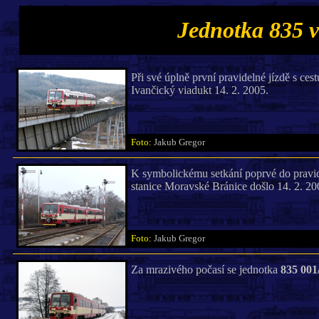
Jednotka 835 v
Při své úplně první pravidelné jízdě s ce
Ivančický viadukt 14. 2. 2005.
Foto:
Jakub Gregor
K symbolickému setkání poprvé do pravi
stanice Moravské Bránice došlo 14. 2. 20
Foto:
Jakub Gregor
Za mrazivého počasí se jednotka
835 001