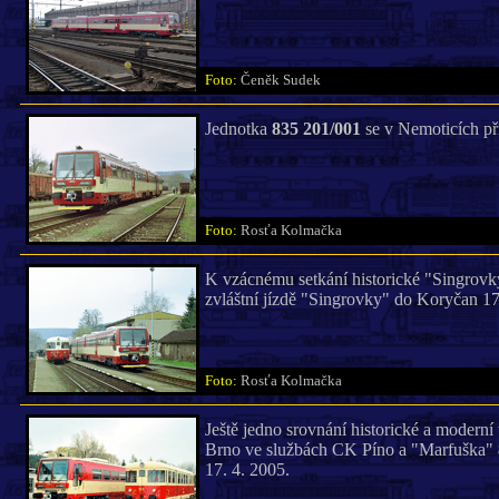
Foto:
Čeněk Sudek
Jednotka
835 201/001
se v Nemoticích při
Foto:
Rosťa Kolmačka
K vzácnému setkání historické "Singrov
zvláštní jízdě "Singrovky" do Koryčan 17
Foto:
Rosťa Kolmačka
Ještě jedno srovnání historické a moderní
Brno ve službách CK Píno a "Marfuška"
17. 4. 2005.