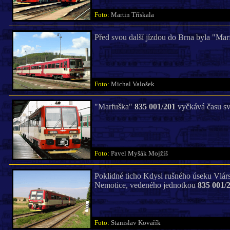
Foto:
Martin Třískala
Před svou další jízdou do Brna byla "Ma
Foto:
Michal Valošek
"Marfuška"
835 001/201
vyčkává času své
Foto:
Pavel Myšák Mojžíš
Poklidné ticho Kdysi rušného úseku Vlárs
Nemotice, vedeného jednotkou
835 001/
Foto:
Stanislav Kovařík