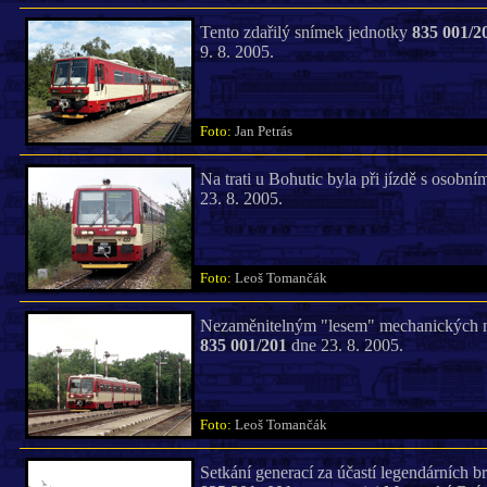
Tento zdařilý snímek jednotky
835 001/2
9. 8. 2005.
Foto:
Jan Petrás
Na trati u Bohutic byla při jízdě s osob
23. 8. 2005.
Foto:
Leoš Tomančák
Nezaměnitelným "lesem" mechanických náv
835 001/201
dne 23. 8. 2005.
Foto:
Leoš Tomančák
Setkání generací za účastí legendárních