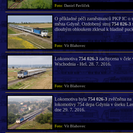
Foto:
Daniel Pavlíček
O příkladné péči zaměstnanců PKP IC o sv
města Gdyně. Ozdobený stroj
754 026-3
s
dlouhým obloukem zklesal k hladině pucké
Foto:
Vít Blahovec
Lokomotiva
754 026-3
zachycena v čele 
Wschodnia - Hel. 28. 7. 2016.
Foto:
Vít Blahovec
Lokomotiva byla
754 026-3
zvěčněna na 
lokomotivy 754 depa Gdynia v úseku La
dne 29. 7. 2016.
Foto:
Vít Blahovec