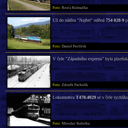
Foto:
Rosťa Kolmačka
Už do nátěru "Najbrt" oděná
754 028-9
pr
Foto:
Daniel Pavlíček
V čele "Západního expresu" byla plzeňs
Foto:
Zdeněk Pacholík
Lokomotiva
T478.4029
se v čele rychlíku
Foto:
Miroslav Kubelka