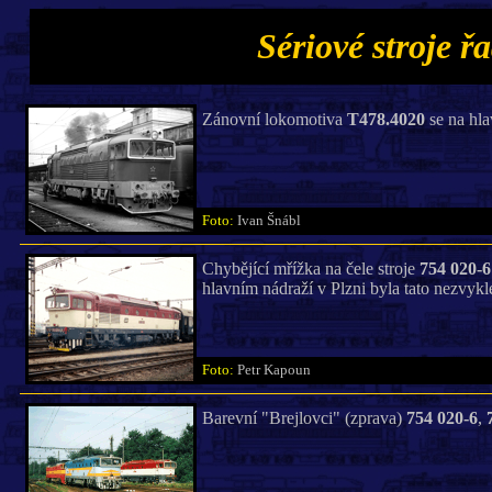
Sériové stroje ř
Zánovní lokomotiva
T478.4020
se na hla
Foto:
Ivan Šnábl
Chybějící mřížka na čele stroje
754 020-6
hlavním nádraží v Plzni byla tato nezvykl
Foto:
Petr Kapoun
Barevní "Brejlovci" (zprava)
754 020-6
,