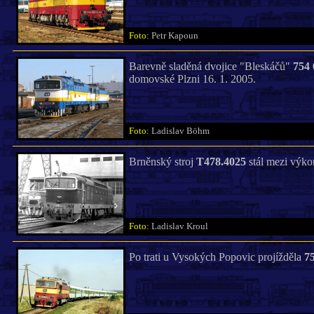
Foto:
Petr Kapoun
Barevně sladěná dvojice "Bleskáčů"
754 
domovské Plzni 16. 1. 2005.
Foto:
Ladislav Böhm
Brněnský stroj
T478.4025
stál mezi výkon
Foto:
Ladislav Kroul
Po trati u Vysokých Popovic projížděla
75