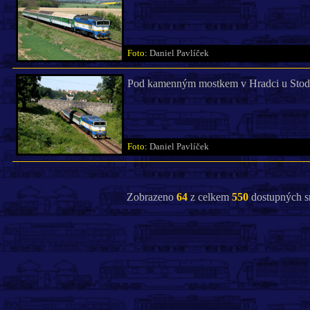
Foto:
Daniel Pavlíček
Pod kamenným mostkem v Hradci u Stod
Foto:
Daniel Pavlíček
Zobrazeno
64
z celkem
550
dostupných s