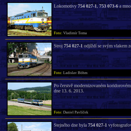
Lokomotivy
754 027-1
,
753 073-6
a mnoh
Foto:
Vladimír Toma
Stroj
754 027-1
odjíždí se svým vlakem ze 
Foto:
Ladislav Böhm
Po čerstvě modernizovaném koridorovém 
dne 13. 6. 2013.
Foto:
Daniel Pavlíček
Stejného dne byla
754 027-1
vyfotografov