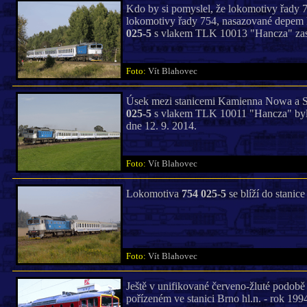
Kdo by si pomyslel, že lokomotivy řady 7
lokomotivy řady 754, nasazované depem Bi
025-5
s vlakem TLK 10013 "Hancza" zast
Foto:
Vít Blahovec
Úsek mezi stanicemi Kamienna Nowa a So
025-5
s vlakem TLK 10011 "Hancza" byla 
dne 12. 9. 2014.
Foto:
Vít Blahovec
Lokomotiva
754 025-5
se blíží do stanic
Foto:
Vít Blahovec
Ještě v unifikované červeno-žluté podobě 
pořízeném ve stanici Brno hl.n. - rok 199