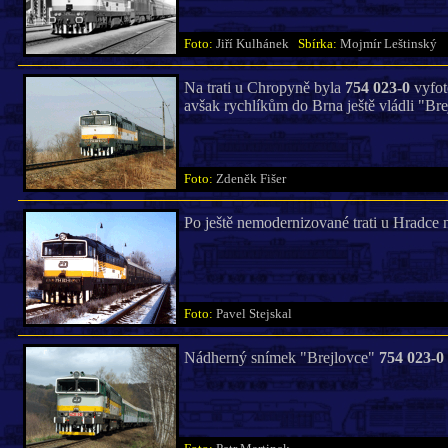
Foto:
Jiří Kulhánek
Sbírka:
Mojmír Leštinský
Na trati u Chropyně byla
754 023-0
vyfoto
avšak rychlíkům do Brna ještě vládli "Bre
Foto:
Zdeněk Fišer
Po ještě nemodernizované trati u Hradce 
Foto:
Pavel Stejskal
Nádherný snímek "Brejlovce"
754 023-0