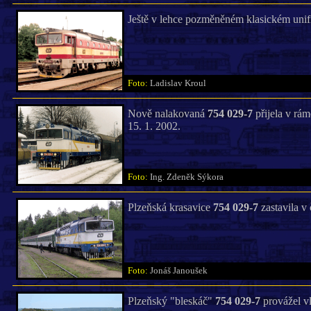
Ještě v lehce pozměněném klasickém unifi
Foto:
Ladislav Kroul
Nově nalakovaná
754 029-7
přijela v rám
15. 1. 2002.
Foto:
Ing. Zdeněk Sýkora
Plzeňská krasavice
754 029-7
zastavila v 
Foto:
Jonáš Janoušek
Plzeňský "bleskáč"
754 029-7
provážel vl