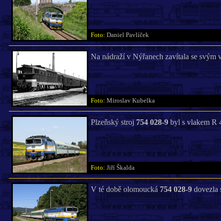
Foto:
Daniel Pavlíček
Na nádraží v Nýřanech zavítala se svým
Foto:
Miroslav Kubelka
Plzeňský stroj
754 028-9
byl s vlakem R 
Foto:
Jiří Škalda
V té době olomoucká
754 028-9
dovezla s