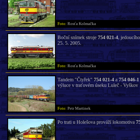
Foto:
Rosťa Kolmačka
Boční snímek stroje
754 021-4
, jedoucíh
25. 5. 2005.
Foto:
Rosťa Kolmačka
Tandem "Čtyřek"
754 021-4
a
754 046-1
výluce v traťovém úseku Luleč - Vyškov 
Foto:
Petr Martinek
Po trati u Holešova prováží lokomotiva
7