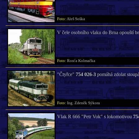
Foto:
Aleš Soška
V čele osobního vlaku do Brna opouští 
Foto:
Rosťa Kolmačka
"Čtyřce"
754 026-3
pomáhá zdolat stoupán
Foto:
Ing. Zdeněk Sýkora
Vlak R 666 "Petr Vok" s lokomotivou
75