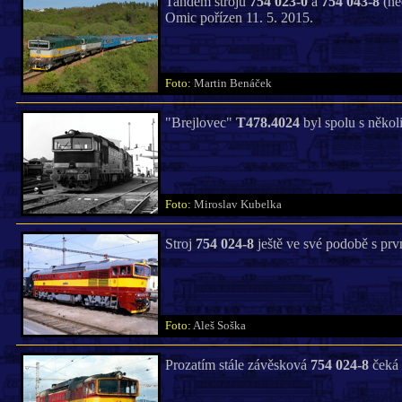
Tandem strojů
754 023-0
a
754 043-8
(ne
Omic pořízen 11. 5. 2015.
Foto:
Martin Benáček
"Brejlovec"
T478.4024
byl spolu s někol
Foto:
Miroslav Kubelka
Stroj
754 024-8
ještě ve své podobě s prvn
Foto:
Aleš Soška
Prozatím stále závěsková
754 024-8
čeká 