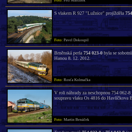
Foto:
Petr Martinek
S vlakem R 927 "Lužnice" projížděla
754
Foto:
Pavel Dokoupil
Brněnská perla
754 023-0
byla se sobotn
Hanou 8. 12. 2012.
Foto:
Rosťa Kolmačka
V roli náhrady za neschopnou 754 062-8
soupravu vlaku Os 4816 do Havlíčkova B
Foto:
Martin Benáček