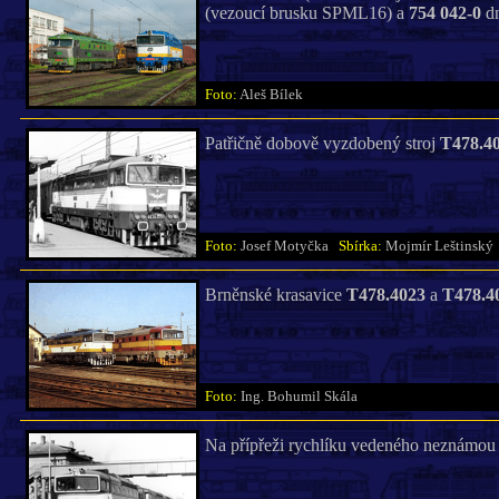
(vezoucí brusku SPML16) a
754 042-0
dn
Foto:
Aleš Bílek
Patřičně dobově vyzdobený stroj
T478.4
Foto:
Josef Motyčka
Sbírka:
Mojmír Leštinský
Brněnské krasavice
T478.4023
a
T478.4
Foto:
Ing. Bohumil Skála
Na přípřeži rychlíku vedeného neznámou 