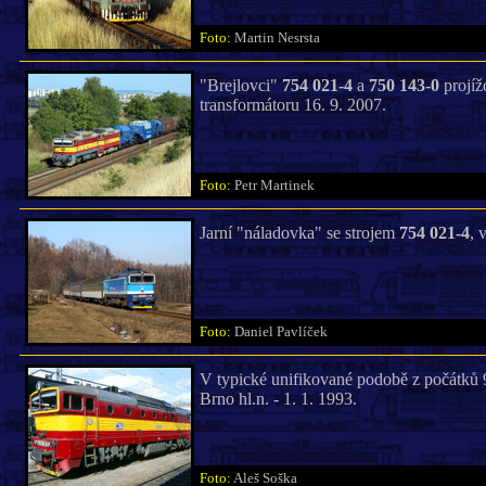
Foto:
Martin Nesrsta
"Brejlovci"
754 021-4
a
750 143-0
projíž
transformátoru 16. 9. 2007.
Foto:
Petr Martinek
Jarní "náladovka" se strojem
754 021-4
, 
Foto:
Daniel Pavlíček
V typické unifikované podobě z počátků 90
Brno hl.n. - 1. 1. 1993.
Foto:
Aleš Soška