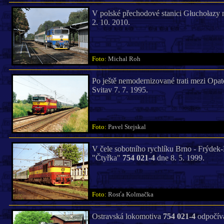
V polské přechodové stanici Głuchołazy 
2. 10. 2010.
Foto:
Michal Roh
Po ještě nemodernizované trati mezi Opa
Svitav 7. 7. 1995.
Foto:
Pavel Stejskal
V čele sobotního rychlíku Brno - Frýdek-
"Čtyřka"
754 021-4
dne 8. 5. 1999.
Foto:
Rosťa Kolmačka
Ostravská lokomotiva
754 021-4
odpočíva