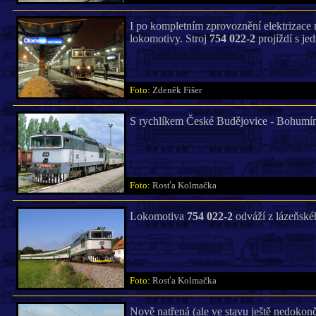
I po kompletním zprovoznění elektrizace 
lokomotivy. Stroj
754 022-2
projíždí s je
Foto:
Zdeněk Fišer
S rychlíkem České Budějovice - Bohumín 
Foto:
Rosťa Kolmačka
Lokomotiva
754 022-2
odváží z lázeňskéh
Foto:
Rosťa Kolmačka
Nově natřená (ale ve stavu ještě nedoko