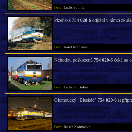
Foto:
Ladislav Fric
Plzeňská
754 020-6
odjíždí v rámci zkuše
Foto:
Karel Martinák
Nehodou poškozená
754 020-6
čeká na o
Foto:
Ladislav Böhm
Olomoucký "Bleskáč"
754 020-6
si připr
Foto:
Rosťa Kolmačka