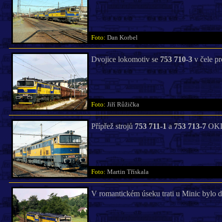
Foto:
Dan Korbel
Dvojice lokomotiv se
753 710-3
v čele pr
Foto:
Jiří Růžička
Přípřež strojů
753 711-1
a
753 713-7
OKD 
Foto:
Martin Třískala
V romantickém úseku trati u Minic bylo 