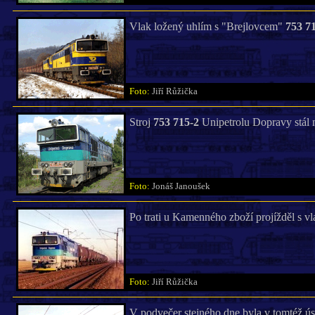
Vlak ložený uhlím s "Brejlovcem"
753 7
Foto:
Jiří Růžička
Stroj
753 715-2
Unipetrolu Dopravy stál n
Foto:
Jonáš Janoušek
Po trati u Kamenného zboží projížděl s v
Foto:
Jiří Růžička
V podvečer stejného dne byla v tomtéž 