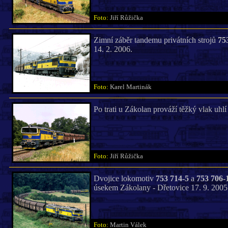
Foto:
Jiří Růžička
Zimní záběr tandemu privátních strojů
75
14. 2. 2006.
Foto:
Karel Martinák
Po trati u Zákolan prováží těžký vlak uhl
Foto:
Jiří Růžička
Dvojice lokomotiv
753 714-5
a
753 706-
úsekem Zákolany - Dřetovice 17. 9. 2005
Foto:
Martin Válek