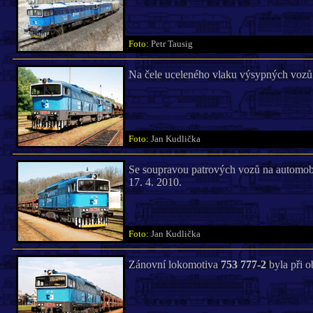
Foto:
Petr Tausig
Na čele uceleného vlaku výsypných vozů 
Foto:
Jan Kudlička
Se soupravou patrových vozů na automob
17. 4. 2010.
Foto:
Jan Kudlička
Zánovní lokomotiva
753 777-2
byla při 