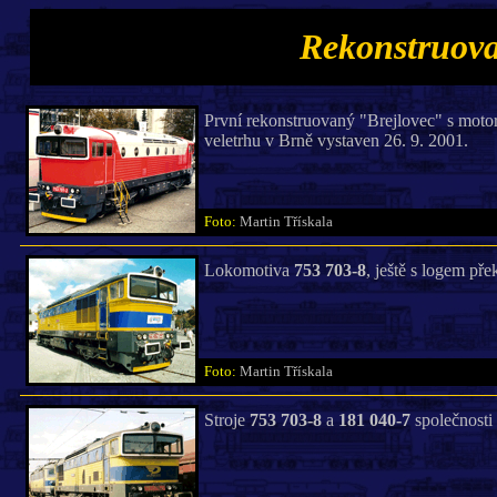
Rekonstruova
První rekonstruovaný "Brejlovec" s motore
veletrhu v Brně vystaven 26. 9. 2001.
Foto:
Martin Třískala
Lokomotiva
753 703-8
, ještě s logem př
Foto:
Martin Třískala
Stroje
753 703-8
a
181 040-7
společnosti