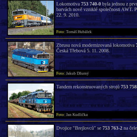
Lokomotiva
753 740-0
byla jednou z první
barvách nově vzniklé společnosti AWT. P
22. 9. 2010.
Foto:
Tomáš Hubálek
Zbrusu nová modernizovaná lokomotiva
Česká Třebová 5. 11. 2008.
Foto:
Jakub Džurný
Tandem rekonstruovaných strojů
753 758
Foto:
Jan Kudlička
Dvojice "Brejlovců" se
753 763-2
na čele