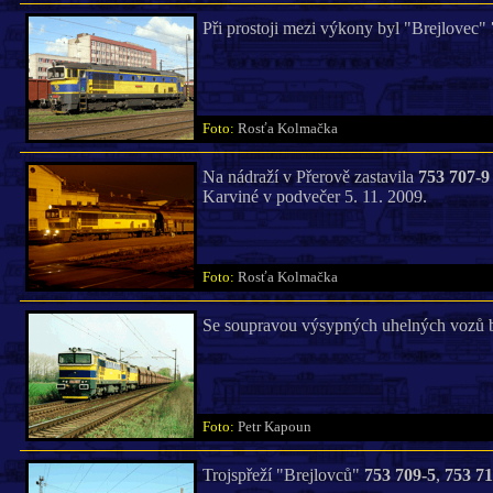
Při prostoji mezi výkony byl "Brejlovec"
Foto:
Rosťa Kolmačka
Na nádraží v Přerově zastavila
753 707-9
Karviné v podvečer 5. 11. 2009.
Foto:
Rosťa Kolmačka
Se soupravou výsypných uhelných vozů b
Foto:
Petr Kapoun
Trojspřeží "Brejlovců"
753 709-5
,
753 71