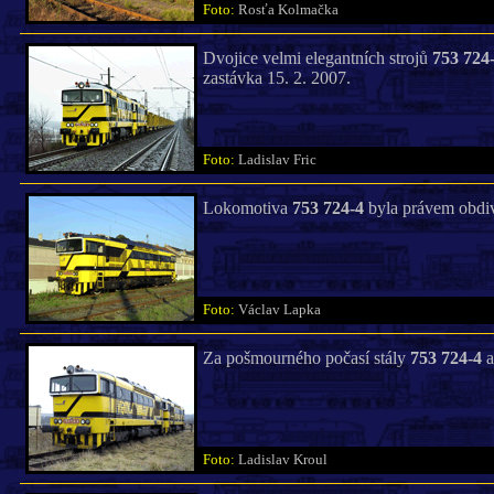
Foto:
Rosťa Kolmačka
Dvojice velmi elegantních strojů
753 724
zastávka 15. 2. 2007.
Foto:
Ladislav Fric
Lokomotiva
753 724-4
byla právem obdiv
Foto:
Václav Lapka
Za pošmourného počasí stály
753 724-4
Foto:
Ladislav Kroul