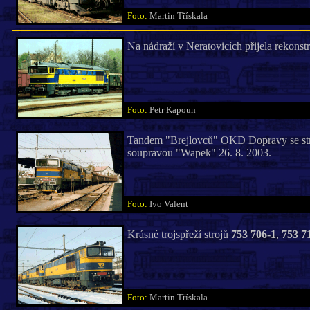
Foto:
Martin Třískala
Na nádraží v Neratovicích přijela rekons
Foto:
Petr Kapoun
Tandem "Brejlovců" OKD Dopravy se s
soupravou "Wapek" 26. 8. 2003.
Foto:
Ivo Valent
Krásné trojspřeží strojů
753 706-1
,
753 7
Foto:
Martin Třískala