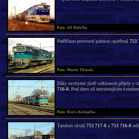
Foto:
Jiří Růžička
Patřičnou provozní patinou opatřená
753 
Foto:
Martin Třískala
Díky nezbytné jízdě odklonem přijely s v
716-0
. Pod dnes už neexistujícím komín
Foto:
Rosťa Kolmačka
Tandem strojů
753 717-8
a
753 716-0
odv