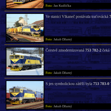
Foto:
Jan Kudlička
Ve stanici Vlkaneč postávala traťovácká
7
Foto:
Jakub Džurný
Čerstvě zmodernizovaná
753 782-2
čeká 
Foto:
Jakub Džurný
S jen symbolickou zátěží byla
753 783-0
T
Foto:
Jakub Džurný