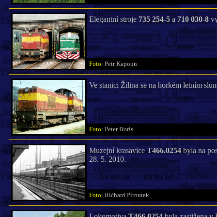
Elegantní stroje
735 254-5
a
710 030-8
vy
Foto:
Petr Kapoun
Ve stanici Žilina se na horkém letním slun
Foto:
Peter Boris
Muzejní krasavice
T466.0254
byla na pos
28. 5. 2010.
Foto:
Richard Piroutek
Lokomotiva
T466.0254
byla zastižena v 