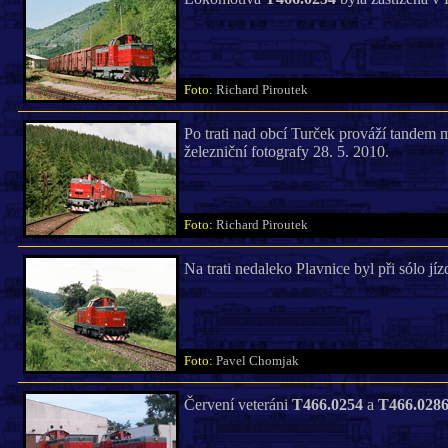
Foto:
Richard Piroutek
Po trati nad obcí Turček prováží tandem 
železniční fotografy 28. 5. 2010.
Foto:
Richard Piroutek
Na trati nedaleko Plavnice byl při sólo jí
Foto:
Pavel Chomjak
Červení veteráni
T466.0254
a
T466.028