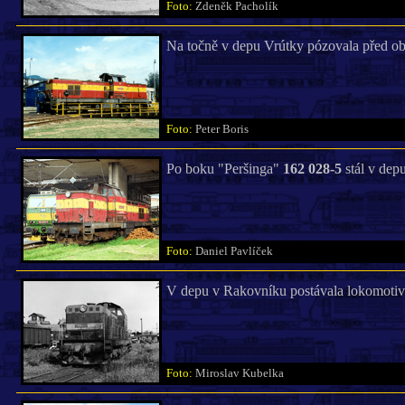
Foto:
Zdeněk Pacholík
Na točně v depu Vrútky pózovala před ob
Foto:
Peter Boris
Po boku "Peršinga"
162 028-5
stál v dep
Foto:
Daniel Pavlíček
V depu v Rakovníku postávala lokomoti
Foto:
Miroslav Kubelka