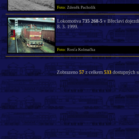
Foto:
Zdeněk Pacholík
Lokomotiva
735 268-5
v Břeclavi dojezdi
8. 3. 1999.
Foto:
Rosťa Kolmačka
Zobrazeno
57
z celkem
533
dostupných s