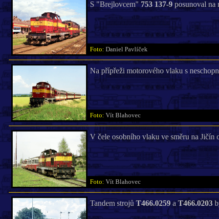
S "Brejlovcem"
753 137-9
posunoval na n
Foto:
Daniel Pavlíček
Na přípřeži motorového vlaku s neschopn
Foto:
Vít Blahovec
V čele osobního vlaku ve směru na Jičín o
Foto:
Vít Blahovec
Tandem strojů
T466.0259
a
T466.0203
b