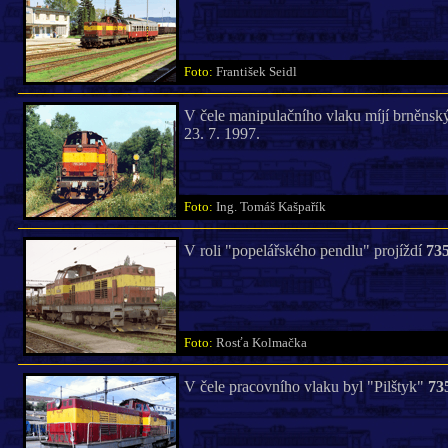
Foto:
František Seidl
V čele manipulačního vlaku míjí brněnský
23. 7. 1997.
Foto:
Ing. Tomáš Kašpařík
V roli "popelářského pendlu" projíždí
735
Foto:
Rosťa Kolmačka
V čele pracovního vlaku byl "Pilštyk"
73