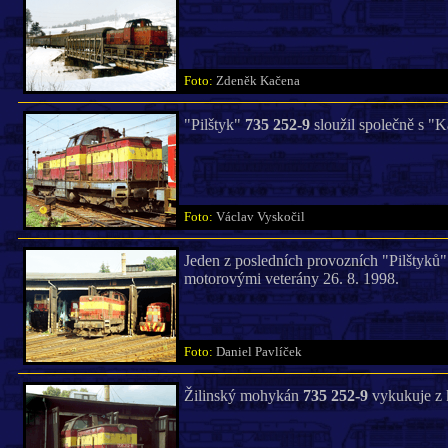
Foto:
Zdeněk Kačena
"Pilštyk"
735 252-9
sloužil společně s "K
Foto:
Václav Vyskočil
Jeden z posledních provozních "Pilštyků"
motorovými veterány 26. 8. 1998.
Foto:
Daniel Pavlíček
Žilinský mohykán
735 252-9
vykukuje z 