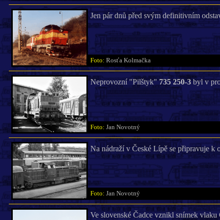
Jen pár dnů před svým definitivním odst
Foto:
Rosťa Kolmačka
Neprovozní "Pilštyk"
735 250-3
byl v pr
Foto:
Jan Novotný
Na nádraží v České Lípě se připravuje k 
Foto:
Jan Novotný
Ve slovenské Čadce vznikl snímek vlaku