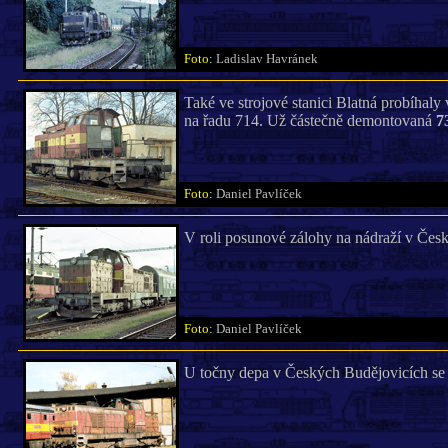
Foto:
Ladislav Havránek
Také ve strojové stanici Blatná probíhaly
na řadu 714. Už částečně demontovaná
7
Foto:
Daniel Pavlíček
V roli posunové zálohy na nádraží v Česk
Foto:
Daniel Pavlíček
U točny depa v Českých Budějovicích se