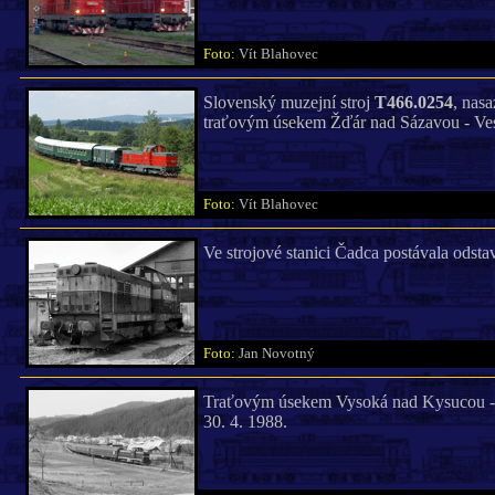
Foto:
Vít Blahovec
Slovenský muzejní stroj
T466.0254
, nasa
traťovým úsekem Žďár nad Sázavou - Vese
Foto:
Vít Blahovec
Ve strojové stanici Čadca postávala odst
Foto:
Jan Novotný
Traťovým úsekem Vysoká nad Kysucou - 
30. 4. 1988.