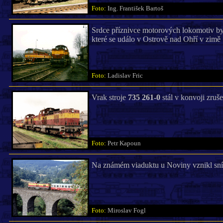
Foto:
Ing. František Bartoš
Srdce příznivce motorových lokomotiv by z
které se událo v Ostrově nad Ohří v zimě
Foto:
Ladislav Fric
Vrak stroje
735 261-0
stál v konvoji zruš
Foto:
Petr Kapoun
Na známém viaduktu u Noviny vznikl sn
Foto:
Miroslav Fogl