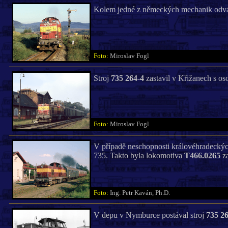
Kolem jedné z německých mechanik odvá
Foto:
Miroslav Fogl
Stroj
735 264-4
zastavil v Křižanech s os
Foto:
Miroslav Fogl
V případě neschopnosti královéhradeckýc
735. Takto byla lokomotiva
T466.0265
za
Foto:
Ing. Petr Kaván, Ph.D.
V depu v Nymburce postával stroj
735 26