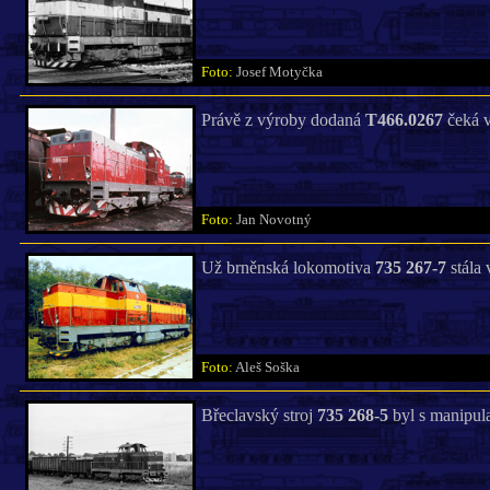
Foto:
Josef Motyčka
Právě z výroby dodaná
T466.0267
čeká v
Foto:
Jan Novotný
Už brněnská lokomotiva
735 267-7
stála 
Foto:
Aleš Soška
Břeclavský stroj
735 268-5
byl s manipul