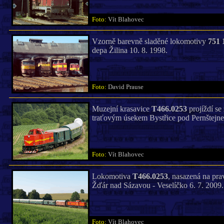
Foto:
Vít Blahovec
Vzorně barevně sladěné lokomotivy
751 
depa Žilina 10. 8. 1998.
Foto:
David Prause
Muzejní krasavice
T466.0253
projíždí se
traťovým úsekem Bystřice pod Pernštejne
Foto:
Vít Blahovec
Lokomotiva
T466.0253
, nasazená na pra
Žďár nad Sázavou - Veselíčko 6. 7. 2009.
Foto:
Vít Blahovec