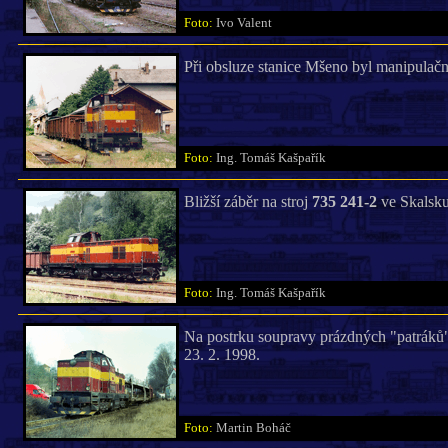
Foto:
Ivo Valent
Při obsluze stanice Mšeno byl manipulač
Foto:
Ing. Tomáš Kašpařík
Bližší záběr na stroj
735 241-2
ve Skalsku 
Foto:
Ing. Tomáš Kašpařík
Na postrku soupravy prázdných "patráků
23. 2. 1998.
Foto:
Martin Boháč