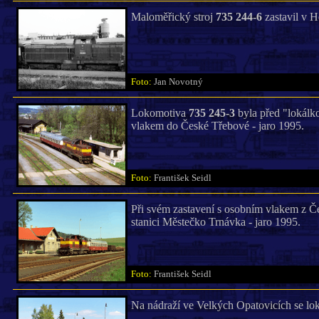
Maloměřický stroj
735 244-6
zastavil v H
Foto:
Jan Novotný
Lokomotiva
735 245-3
byla před "lokálk
vlakem do České Třebové - jaro 1995.
Foto:
František Seidl
Při svém zastavení s osobním vlakem z Č
stanici Městečko Trnávka - jaro 1995.
Foto:
František Seidl
Na nádraží ve Velkých Opatovicích se l