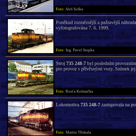
Foto:
Aleš Soška
Poněkud rozměrnější a pažravější náhra
vyfotografována 7. 6. 1999.
Foto:
Ing. Pavel Stupka
Stroj
735 248-7
byl posledním provozním 
pro provoz s přívěsnými vozy. Snímek jej 
Foto:
Rosťa Kolmačka
Lokomotiva
735 248-7
zastupovala na pos
Foto:
Martin Třískala