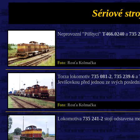
Sériové stro
Neprovozní "Pilštyci"
T466.0240
a
735 
Foto:
Rosťa Kolmačka
Torza lokomotiv
735 081-2
,
735 239-6
a
Jevišovkou před jednou ze svých posledn
Foto:
Rosťa Kolmačka
Lokomotiva
735 241-2
stojí odstavena m