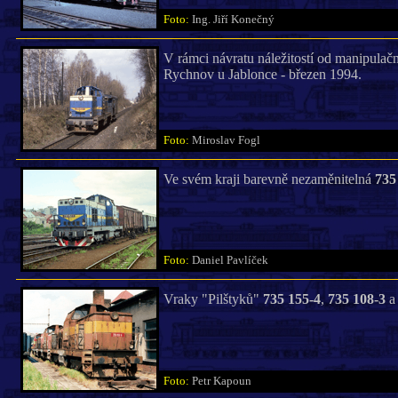
Foto:
Ing. Jiří Konečný
V rámci návratu náležitostí od manipulačn
Rychnov u Jablonce - březen 1994.
Foto:
Miroslav Fogl
Ve svém kraji barevně nezaměnitelná
735
Foto:
Daniel Pavlíček
Vraky "Pilštyků"
735 155-4
,
735 108-3
Foto:
Petr Kapoun