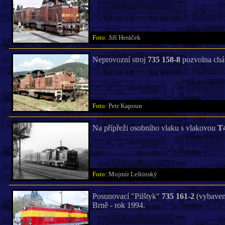
Foto:
Jiří Heráček
Neprovozní stroj
735 158-8
pozvolna chát
Foto:
Petr Kapoun
Na přípřeži osobního vlaku s vlakovou
T
Foto:
Mojmír Leštinský
Posunovací "Pilštyk"
735 161-2
(vybavený
Brně - rok 1994.