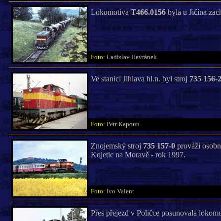
Lokomotiva
T466.0156
byla u Jičína zac
Foto:
Ladislav Havránek
Ve stanici Jihlava hl.n. byl stroj
735 156-
Foto:
Petr Kapoun
Znojemský stroj
735 157-0
prováží osobní
Kojetic na Moravě - rok 1997.
Foto:
Ivo Valent
Přes přejezd v Poličce posunovala lokom