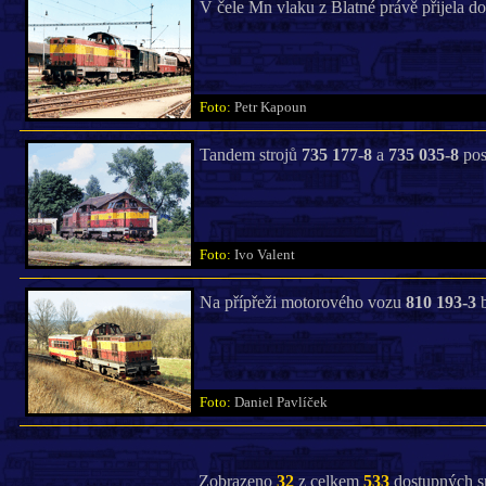
V čele Mn vlaku z Blatné právě přijela d
Foto:
Petr Kapoun
Tandem strojů
735 177-8
a
735 035-8
pos
Foto:
Ivo Valent
Na přípřeži motorového vozu
810 193-3
b
Foto:
Daniel Pavlíček
Zobrazeno
32
z celkem
533
dostupných s