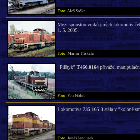
Foto:
Aleš Soška
Mezi spoustou vraků jiných lokomotiv če
1. 5. 2005.
Foto:
Martin Třískala
"Pilštyk"
T466.0164
přivážel manipulační
Foto:
Petr Holub
Lokomotiva
735 165-3
stála v "koloně smr
Foto:
Jonáš Janoušek