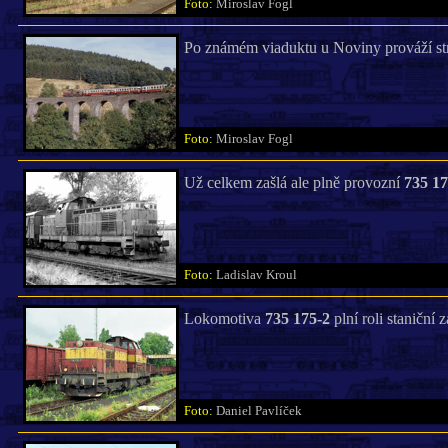
Foto:
Miroslav Fogl
Po známém viaduktu u Noviny prováží st
Foto:
Miroslav Fogl
Už celkem zašlá ale plně provozní
735 17
Foto:
Ladislav Kroul
Lokomotiva
735 175-2
plní roli staniční
Foto:
Daniel Pavlíček