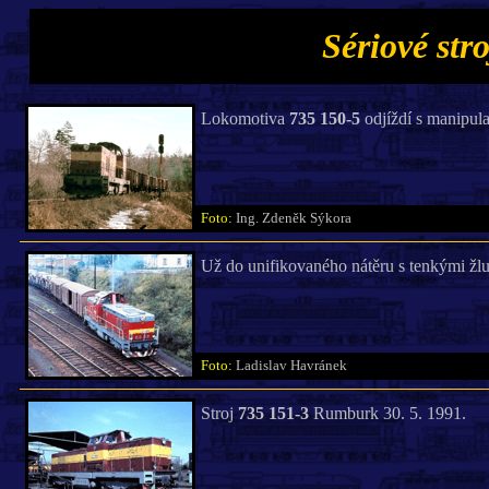
Sériové stro
Lokomotiva
735 150-5
odjíždí s manipul
Foto:
Ing. Zdeněk Sýkora
Už do unifikovaného nátěru s tenkými žl
Foto:
Ladislav Havránek
Stroj
735 151-3
Rumburk 30. 5. 1991.