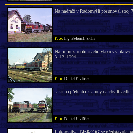
Na nádraží v Radomyšli posunoval stroj
7
Foto:
Ing. Bohumil Skála
Na přípřeži motorového vlaku s vlakov
3. 12. 1994.
Foto:
Daniel Pavlíček
Jako na přehlídce stanuly na chvíli vedle 
Foto:
Daniel Pavlíček
Lokomotiva
T466.0167
se představuje n