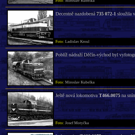
Foto:
Miroslav Kubelka
Decentně nazdobená
735 072-1
sloužila 
Foto:
Ladislav Kroul
Poblíž nádraží Děčín-východ byl vyfotog
Foto:
Miroslav Kubelka
Ještě nová lokomotiva
T466.0075
na sním
Foto:
Josef Motyčka