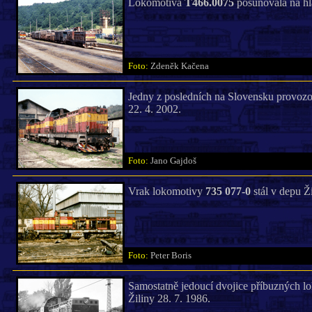
Lokomotiva
T466.0075
posunovala na hl
Foto:
Zdeněk Kačena
Jedny z posledních na Slovensku provozo
22. 4. 2002.
Foto:
Jano Gajdoš
Vrak lokomotivy
735 077-0
stál v depu Ži
Foto:
Peter Boris
Samostatně jedoucí dvojice příbuzných 
Žiliny 28. 7. 1986.