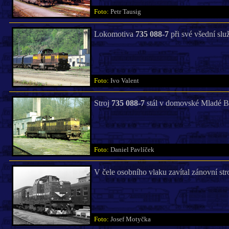
Foto:
Petr Tausig
Lokomotiva
735 088-7
při své všední slu
Foto:
Ivo Valent
Stroj
735 088-7
stál v domovské Mladé Bo
Foto:
Daniel Pavlíček
V čele osobního vlaku zavítal zánovní str
Foto:
Josef Motyčka