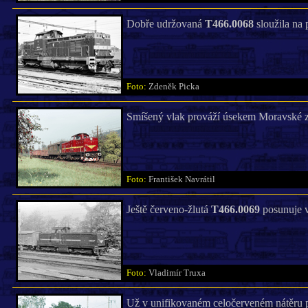
Dobře udržovaná
T466.0068
sloužila na 
Foto:
Zdeněk Picka
Smíšený vlak prováží úsekem Moravské z
Foto:
František Navrátil
Ještě červeno-žlutá
T466.0069
posunuje v
Foto:
Vladimír Truxa
Už v unifikovaném celočerveném nátěru