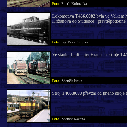
Foto:
Rosťa Kolmačka
Lokomotiva
T466.0082
byla ve Velkém Me
Křižanova do Studence - pravděpodobně 
Foto:
Ing. Pavel Stupka
Ve stanici Jindřichův Hradec se stroje
T46
Foto:
Zdeněk Picka
Stroj
T466.0083
převzal od jiného stroje
Foto:
Zdeněk Kačena