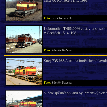
cestě do Rohatce 31. 1. 1991.
Foto:
Leoš Tomančák
Lokomotiva
T466.0066
zastavila s osob
v Čechách 15. 4. 1981.
Foto:
Zdeněk Kačena
Stroj
735 066-3
stál na brněnském hlavním
Foto:
Zdeněk Kačena
V čele spěšného vlaku byl brněnský vete