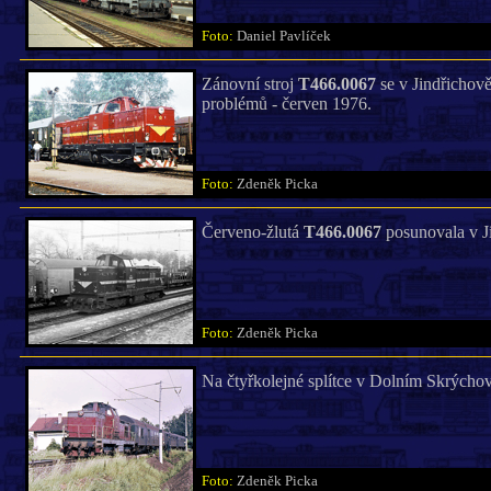
Foto:
Daniel Pavlíček
Zánovní stroj
T466.0067
se v Jindřichov
problémů - červen 1976.
Foto:
Zdeněk Picka
Červeno-žlutá
T466.0067
posunovala v Ji
Foto:
Zdeněk Picka
Na čtyřkolejné splítce v Dolním Skrých
Foto:
Zdeněk Picka