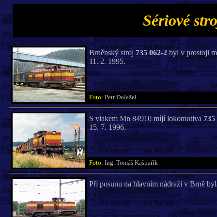
Sériové stro
Brněnský stroj
735 062-2
byl v prostoji 
11. 2. 1995.
Foto:
Petr Doležel
S vlakem Mn 84910 míjí lokomotiva
735
15. 7. 1996.
Foto:
Ing. Tomáš Kašpařík
Při posunu na hlavním nádraží v Brně by