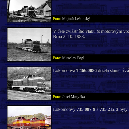
Foto:
Mojmír Leštinský
V čele zvláštního vlaku (s motorovým v
Brna 2. 10. 1983.
Foto:
Miroslav Fogl
Lokomotiva
T466.0086
držela staniční z
Foto:
Josef Motyčka
Lokomotivy
735 087-9
a
735 212-3
byly 