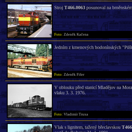
Stroj
T466.0063
posunoval na brněnském 
Foto:
Zdeněk Kačena
Jedním z kmenových hodonínských "Pilšty
Foto:
Zdeněk Fišer
V oblouku před stanicí Mladějov na Mor
vlaku 3. 3. 1976.
Foto:
Vladimír Truxa
Vlak s lignitem, tažený břeclavskou
T466