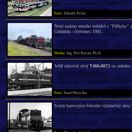
Foto:
Zdeněk Picka
Není známo mnoho snímků s "Pilštyky" za
Gmündu - červenec 1981.
Sbírka:
Ing. Petr Kaván, Ph.D.
Ještě zánovní stroj
T466.0072
na snímku p
Foto:
Josef Motyčka
Svým barevným řešením výjimečný stroj