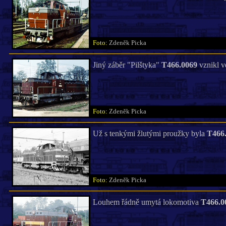
Foto:
Zdeněk Picka
Jiný záběr "Pilštyka"
T466.0069
vznikl ve
Foto:
Zdeněk Picka
Už s tenkými žlutými proužky byla
T466
Foto:
Zdeněk Picka
Louhem řádně umytá lokomotiva
T466.0