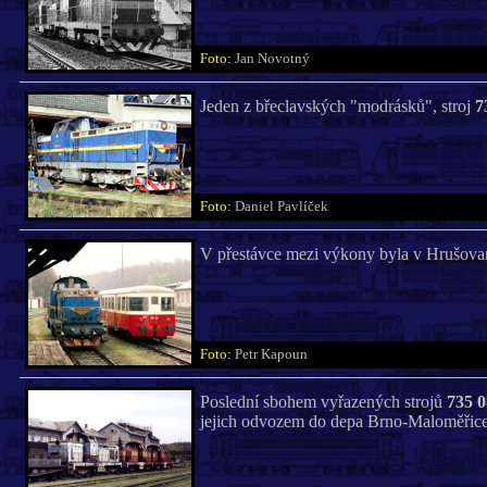
Foto:
Jan Novotný
Jeden z břeclavských "modrásků", stroj
7
Foto:
Daniel Pavlíček
V přestávce mezi výkony byla v Hrušov
Foto:
Petr Kapoun
Poslední sbohem vyřazených strojů
735 0
jejich odvozem do depa Brno-Maloměřice (