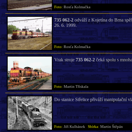
Foto:
Rosťa Kolmačka
735 062-2
odváží z Kojetína do Brna sp
26. 6. 1999.
Foto:
Rosťa Kolmačka
Vrak stroje
735 062-2
čeká spolu s mnoha 
Foto:
Martin Třískala
Do stanice Střelice přiváží manipulační 
Foto:
Jiří Kulhánek
Sbírka:
Martin Štěpán