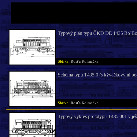
Typový plán typu ČKD DE 1435 Bo´Bo´ 
Sbírka:
Rosťa Kolmačka
Schéma typu T435.0 (s kývačkovými po
Sbírka:
Rosťa Kolmačka
Typový výkres prototypu T435.001 v ješt