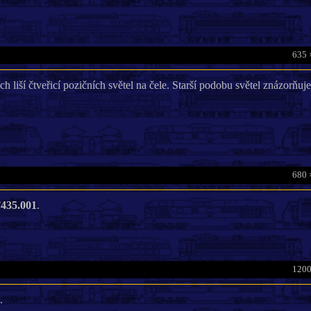
635 
ch liší čtveřicí pozičních světel na čele. Starší podobu světel znázorňuj
680 
435.001
.
1200
.