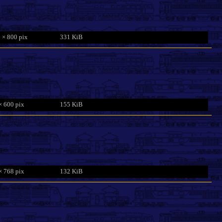
 × 800 pix
331 KiB
× 600 pix
155 KiB
× 768 pix
132 KiB