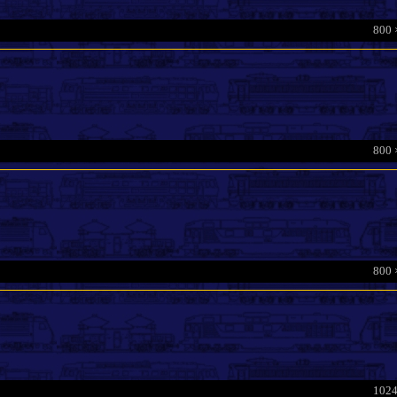
800 
.
800 
800 
1024