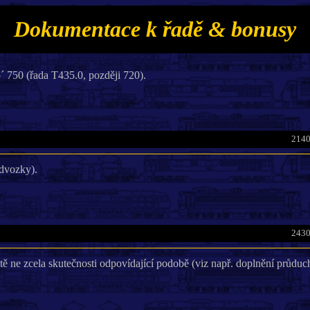
Dokumentace k řadě & bonusy
750 (řada T435.0, později 720).
2140
dvozky).
2430
ě ne zcela skutečnosti odpovídající podobě (viz např. doplnění průduc