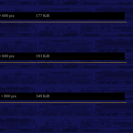
× 600 pix
177 KiB
× 600 pix
193 KiB
 × 800 pix
349 KiB