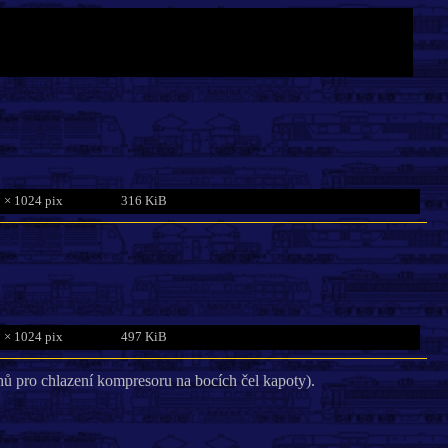
 × 1024 pix
316 KiB
 × 1024 pix
497 KiB
hů pro chlazení kompresoru na bocích čel kapoty).