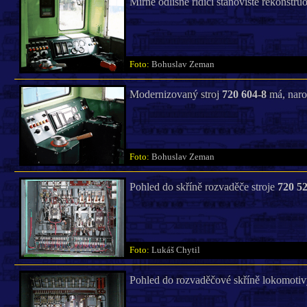
Mírně odlišné řídící stanoviště rekonstr
Foto:
Bohuslav Zeman
Modernizovaný stroj
720 604-8
má, naroz
Foto:
Bohuslav Zeman
Pohled do skříně rozvaděče stroje
720 5
Foto:
Lukáš Chytil
Pohled do rozvaděčové skříně lokomoti