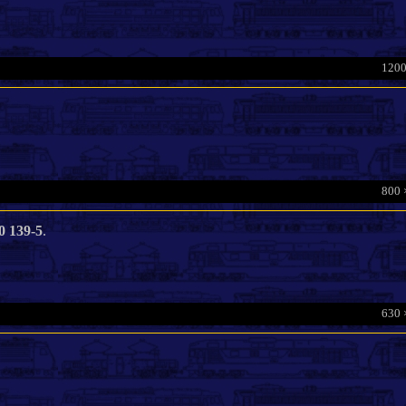
1200
800 
0 139-5
.
630 