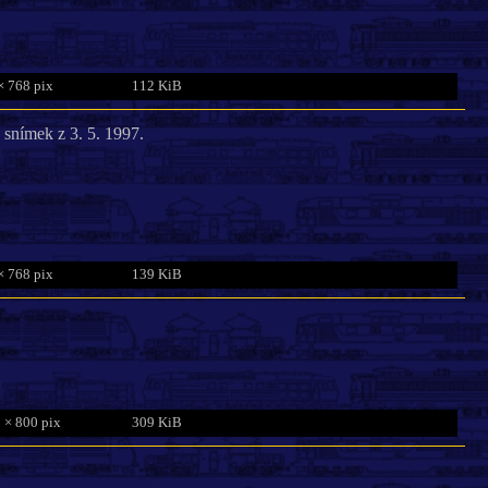
× 768 pix
112 KiB
e snímek z 3. 5. 1997.
× 768 pix
139 KiB
 × 800 pix
309 KiB