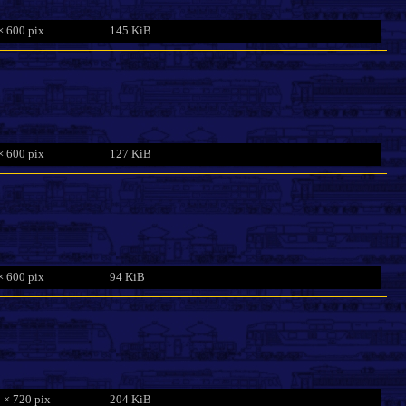
× 600 pix
145 KiB
× 600 pix
127 KiB
× 600 pix
94 KiB
 × 720 pix
204 KiB