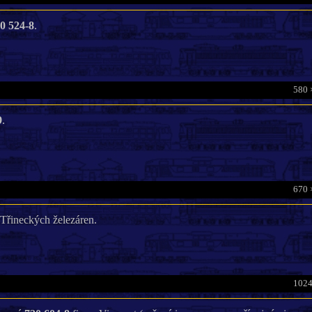
0 524-8
.
580 
9
.
670 
Třineckých železáren.
1024