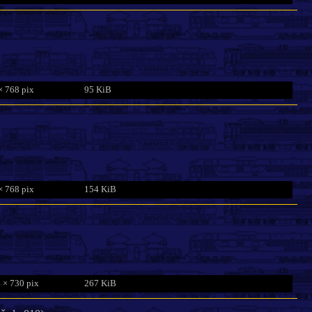
× 768 pix
95 KiB
× 768 pix
154 KiB
 × 730 pix
267 KiB