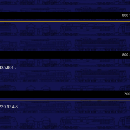
800 
800 
435.001
.
1200
720 524-8
.