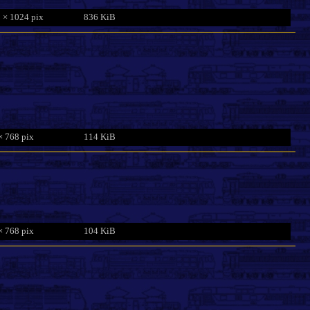
 × 1024 pix
836 KiB
× 768 pix
114 KiB
× 768 pix
104 KiB