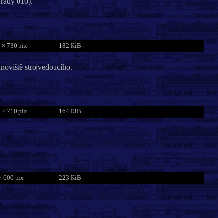
 řady 010).
 × 730 pix
182 KiB
noviště strojvedoucího.
 × 710 pix
164 KiB
× 600 pix
223 KiB