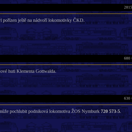
2815
l pořízen ještě na nádvoří lokomotivky ČKD.
680 
vé huti Klementa Gottwalda.
630 
e může pochlubit podniková lokomotiva ŽOS Nymburk
720 573-5
.