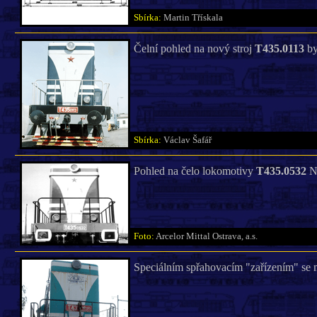
Sbírka:
Martin Třískala
Čelní pohled na nový stroj
T435.0113
by
Sbírka:
Václav Šafář
Pohled na čelo lokomotivy
T435.0532
No
Foto:
Arcelor Mittal Ostrava, a.s.
Speciálním spřahovacím "zařízením" s