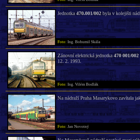
Jednotka
470.001/002
byla v kolejišti nád
Foto:
Ing. Bohumil Skála
Zánovní elektrická jednotka
470 001/002
12. 2. 1993.
Foto:
Ing. Vilém Bodlák
Na nádraží Praha Masarykovo zavítala ja
Foto:
Jan Novotný