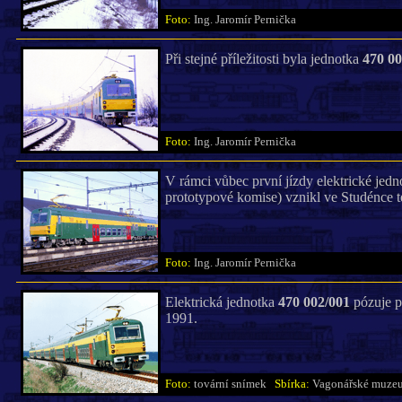
Foto:
Ing. Jaromír Pernička
Při stejné příležitosti byla jednotka
470 00
Foto:
Ing. Jaromír Pernička
V rámci vůbec první jízdy elektrické jed
prototypové komise) vznikl ve Studénce 
Foto:
Ing. Jaromír Pernička
Elektrická jednotka
470 002/001
pózuje p
1991.
Foto:
tovární snímek
Sbírka:
Vagonářské muze