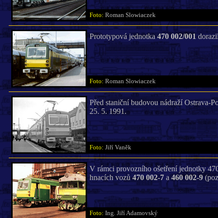
Foto:
Roman Slowiaczek
Prototypová jednotka
470 002/001
dorazil
Foto:
Roman Slowiaczek
Před staniční budovou nádraží Ostrava-Po
25. 5. 1991.
Foto:
Jiří Vaněk
V rámci provozního ošetření jednotky 47
hnacích vozů
470 002-7
a
460 002-9
(poz
Foto:
Ing. Jiří Adamovský