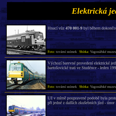
Elektrická j
Hnací vůz
470 001-9
byl během dokončova
Foto:
tovární snímek
Sbírka:
Vagonářské muze
Výchozí barevné provedení elektrické je
bartošovické trati ve Studénce - leden 199
Foto:
tovární snímek
Sbírka:
Vagonářské muze
Už v mírně poupravené podobě byla prot
při jedné z dalších zkušebních jízd - únor