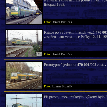
Na Masarykově nádraží postává mezi výkon
listopad 1993.
Foto:
Daniel Pavlíček
Krátce po vybavení hnacích vozů
470 00
zastižena tato ve stanice Pečky 12. 11. 19
Foto:
Daniel Pavlíček
Prototypová jednotka
470 001/002
zastavi
Foto:
Roman Brumlík
Při prostoji mezi traťovými výkony bylo 