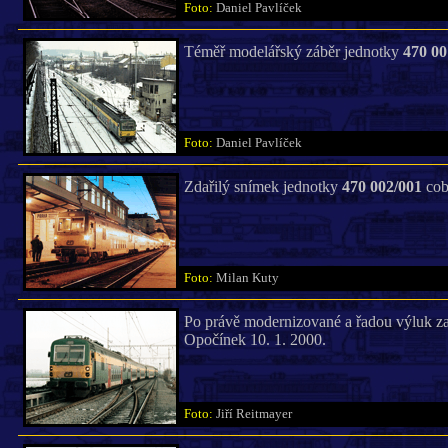
Foto:
Daniel Pavlíček
Téměř modelářský záběr jednotky
470 00
Foto:
Daniel Pavlíček
Zdařilý snímek jednotky
470 002/001
cob
Foto:
Milan Kuty
Po právě modernizované a řadou výluk zatí
Opočínek 10. 1. 2000.
Foto:
Jiří Reitmayer