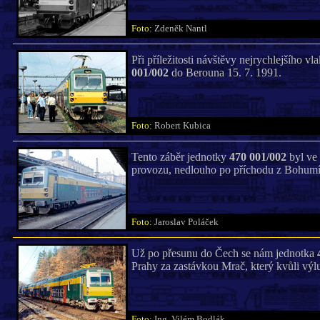
Foto:
Zdeněk Nantl
Při příležitosti návštěvy nejrychlejšího v
001/002
do Berouna 15. 7. 1991.
Foto:
Robert Kubica
Tento záběr jednotky
470 001/002
byl ve 
provozu, nedlouho po příchodu z Bohumí
Foto:
Jaroslav Poláček
Už po přesunu do Čech se nám jednotka
Prahy za zastávkou Mrač, který kvůli výlu
Foto:
Ing. Vilém Bodlák