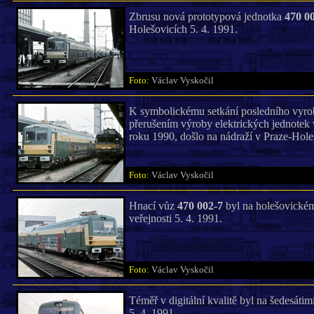
Zbrusu nová prototypová jednotka
470 0
Holešovicích 5. 4. 1991.
Foto:
Václav Vyskočil
K symbolickému setkání posledního vyr
přerušením výroby elektrických jednotek
roku 1990, došlo na nádraží v Praze-Holeš
Foto:
Václav Vyskočil
Hnací vůz
470 002-7
byl na holešovickém
veřejnosti 5. 4. 1991.
Foto:
Václav Vyskočil
Téměř v digitální kvalitě byl na šedesáti
5. 4. 1991.