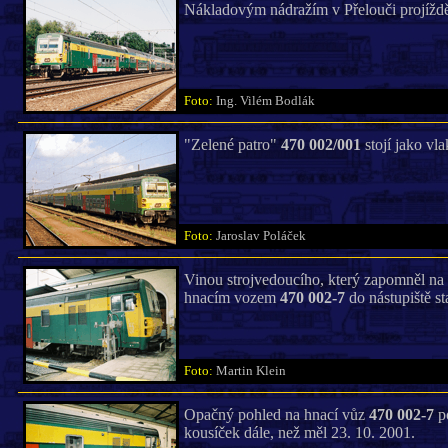
Nákladovým nádražím v Přelouči projížd
Foto:
Ing. Vilém Bodlák
"Zelené patro"
470 002/001
stojí jako vl
Foto:
Jaroslav Poláček
Vinou strojvedoucího, který zapomněl na p
hnacím vozem
470 002-7
do nástupiště s
Foto:
Martin Klein
Opačný pohled na hnací vůz
470 002-7
po
kousíček dále, než měl 23. 10. 2001.