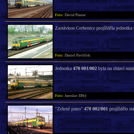
Foto:
David Prause
Zastávkou Cerhenice projížděla jednotk
Foto:
Daniel Pavlíček
Jednotka
470 001/002
byla na zhlaví stan
Foto:
Jaroslav Dlhý
"Zelené patro"
470 002/001
projíždělo st