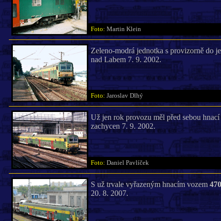
Foto:
Martin Klein
Zeleno-modrá jednotka s provizorně do 
nad Labem 7. 9. 2002.
Foto:
Jaroslav Dlhý
Už jen rok provozu měl před sebou hnac
zachycen 7. 9. 2002.
Foto:
Daniel Pavlíček
S už trvale vyřazeným hnacím vozem
470
20. 8. 2007.