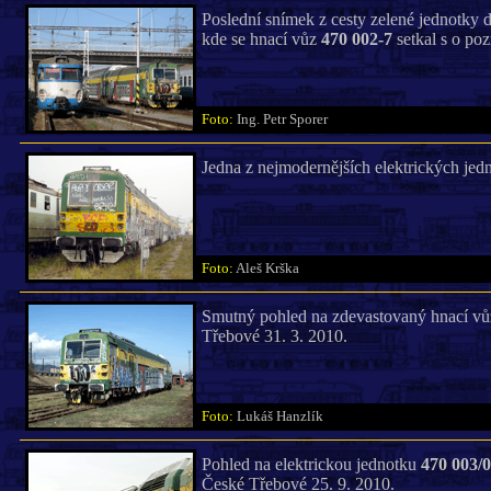
Poslední snímek z cesty zelené jednotky
kde se hnací vůz
470 002-7
setkal s o po
Foto:
Ing. Petr Sporer
Jedna z nejmodernějších elektrických je
Foto:
Aleš Krška
Smutný pohled na zdevastovaný hnací v
Třebové 31. 3. 2010.
Foto:
Lukáš Hanzlík
Pohled na elektrickou jednotku
470 003/
České Třebové 25. 9. 2010.