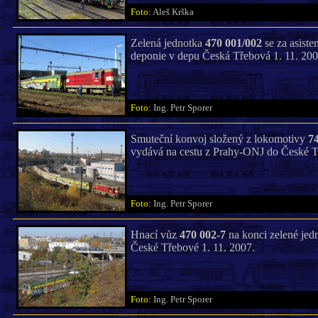
Foto:
Aleš Krška
Zelená jednotka
470 001/002
se za asist
deponie v depu Česká Třebová 1. 11. 200
Foto:
Ing. Petr Sporer
Smuteční konvoj složený z lokomotivy
74
vydává na cestu z Prahy-ONJ do České T
Foto:
Ing. Petr Sporer
Hnací vůz
470 002-7
na konci zelené jed
České Třebové 1. 11. 2007.
Foto:
Ing. Petr Sporer