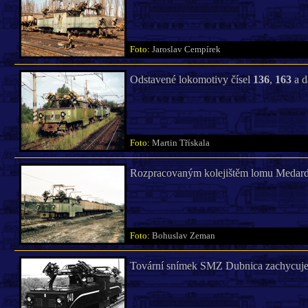
Foto:
Jaroslav Cempírek
Odstavené lokomotivy čísel
136
,
163
a d
Foto:
Martin Třískala
Rozpracovaným kolejištěm lomu Medard 
Foto:
Bohuslav Zeman
Tovární snímek SMZ Dubnica zachycuj