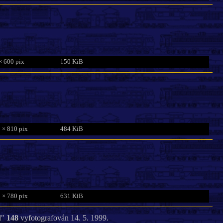
× 600 pix
150 KiB
 × 810 pix
484 KiB
 × 780 pix
631 KiB
l"
148
vyfotografován 14. 5. 1999.