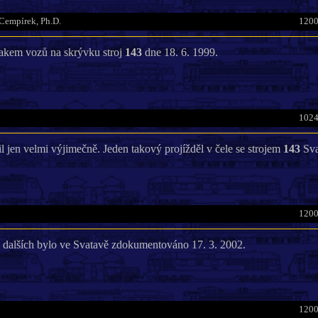
 Cempírek, Ph.D.
1200
akem vozů na skrývku stroj
143
dne 18. 6. 1999.
1024
l jen velmi výjimečně. Jeden takový projížděl v čele se strojem
143
Sva
1200
 dalších bylo ve Svatavě zdokumentováno 17. 3. 2002.
1200