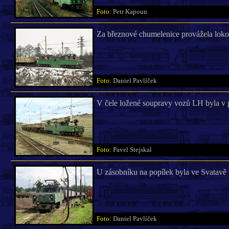
Foto:
Petr Kapoun
Za březnové chumelenice provážela lok
Foto:
Daniel Pavlíček
V čele ložené soupravy vozů LH byla v
Foto:
Pavel Stejskal
U zásobníku na popílek byla ve Svatavě
Foto:
Daniel Pavlíček