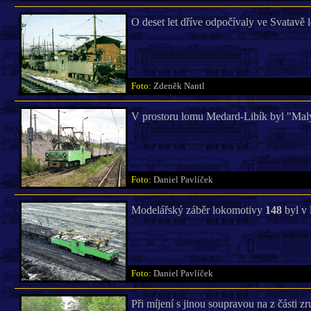
O deset let dříve odpočívaly ve Svatavě 
Foto:
Zdeněk Nantl
V prostoru lomu Medard-Libík byl "Mal
Foto:
Daniel Pavlíček
Modelářský záběr lokomotivy
148
byl v 
Foto:
Daniel Pavlíček
Při míjení s jinou soupravou na z část