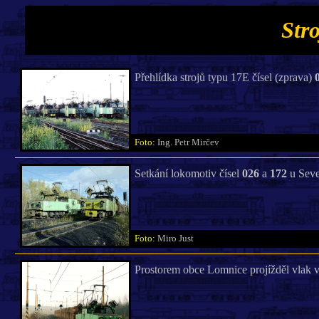
Str
Přehlídka strojů typu 17E čísel (zprava)
Foto:
Ing. Petr Mirčev
Setkání lokomotiv čísel
026
a
172
u Seve
Foto:
Miro Just
Prostorem obce Lomnice projížděl vla