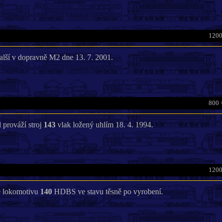
1200
alší v dopravně M2 dne 13. 7. 2001.
800 
prováží stroj
143
vlak ložený uhlím 18. 4. 1994.
1200
e lokomotivu
140
HDBS ve stavu těsně po vyrobení.