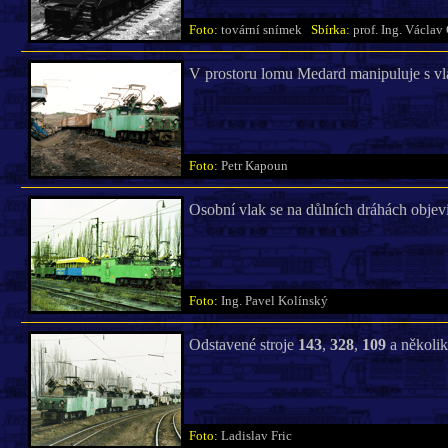
Foto:
tovární snímek
Sbírka:
prof. Ing. Václav
V prostoru lomu Medard manipuluje s vl
Foto:
Petr Kapoun
Osobní vlak se na důlních dráhách objevi
Foto:
Ing. Pavel Kolínský
Odstavené stroje
143
,
328
,
109
a několik
Foto:
Ladislav Fric