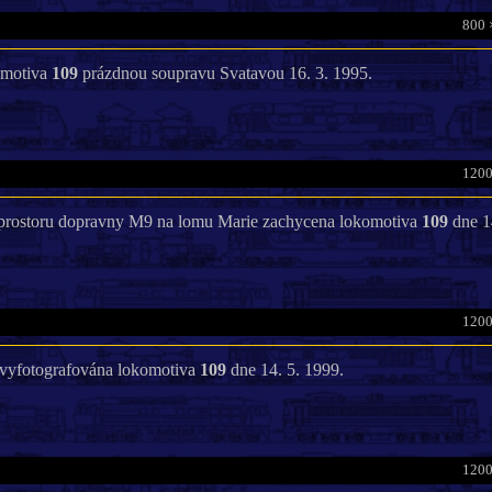
800 
omotiva
109
prázdnou soupravu Svatavou 16. 3. 1995.
1200
 prostoru dopravny M9 na lomu Marie zachycena lokomotiva
109
dne 1
1200
 vyfotografována lokomotiva
109
dne 14. 5. 1999.
1200