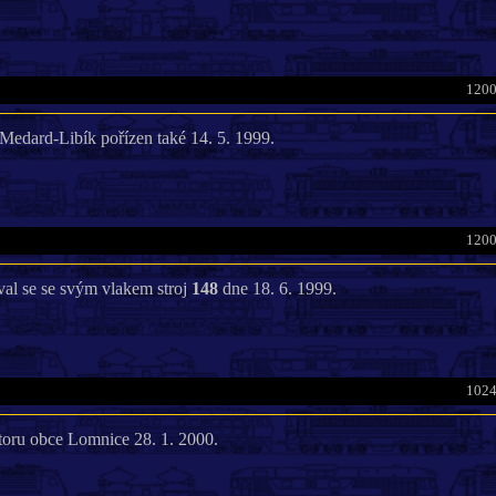
1200
Medard-Libík pořízen také 14. 5. 1999.
1200
al se se svým vlakem stroj
148
dne 18. 6. 1999.
1024
toru obce Lomnice 28. 1. 2000.