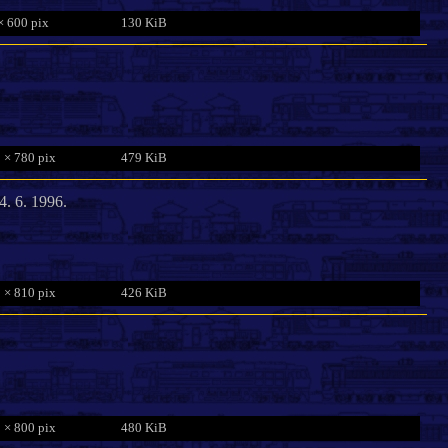
× 600 pix
130 KiB
 × 780 pix
479 KiB
4. 6. 1996.
 × 810 pix
426 KiB
 × 800 pix
480 KiB