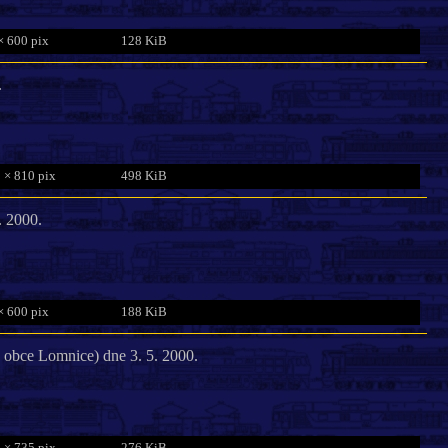
× 600 pix
128 KiB
.
 × 810 pix
498 KiB
. 2000.
× 600 pix
188 KiB
obce Lomnice) dne 3. 5. 2000.