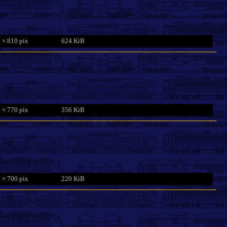
 × 810 pix
624 KiB
 × 770 pix
356 KiB
 × 700 pix
220 KiB