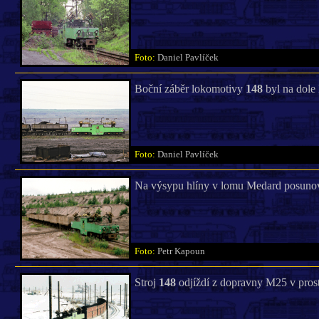
Foto:
Daniel Pavlíček
Boční záběr lokomotivy
148
byl na dole 
Foto:
Daniel Pavlíček
Na výsypu hlíny v lomu Medard posunov
Foto:
Petr Kapoun
Stroj
148
odjíždí z dopravny M25 v pros