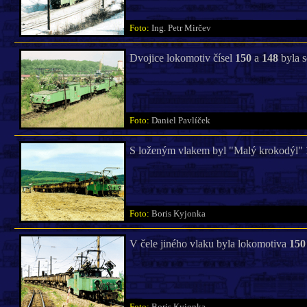
Foto:
Ing. Petr Mirčev
Dvojice lokomotiv čísel
150
a
148
byla s
Foto:
Daniel Pavlíček
S loženým vlakem byl "Malý krokodýl"
Foto:
Boris Kyjonka
V čele jiného vlaku byla lokomotiva
150