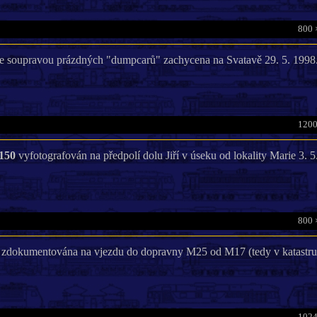
800 
e soupravou prázdných "dumpcarů" zachycena na Svatavě 29. 5. 1998
1200
150
vyfotografován na předpolí dolu Jiří v úseku od lokality Marie 3. 5
800 
zdokumentována na vjezdu do dopravny M25 od M17 (tedy v katastru 