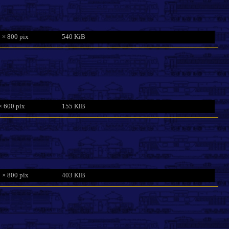
 × 800 pix
540 KiB
× 600 pix
155 KiB
 × 800 pix
403 KiB