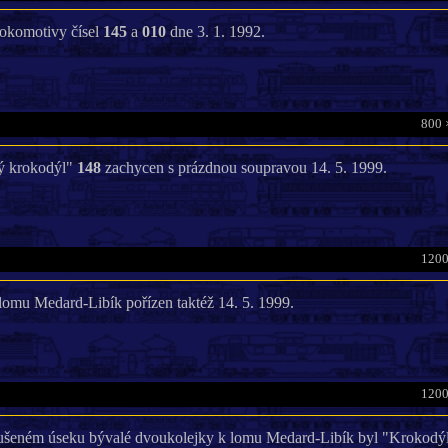
lokomotivy čísel
145
a
010
dne 3. 1. 1992.
800 
ý krokodýl"
148
zachycen s prázdnou soupravou 14. 5. 1999.
1200
lomu Medard-Libík pořízen taktéž 14. 5. 1999.
1200
i zrušeném úseku bývalé dvoukolejky k lomu Medard-Libík byl "Krokodý