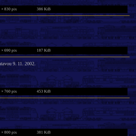
 × 830 pix
386 KiB
 × 690 pix
187 KiB
tavou 9. 11. 2002.
 × 760 pix
453 KiB
 × 800 pix
381 KiB