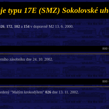
oje typu 17E (SMZ) Sokolovské uh
026
,
172
,
102
a
154
v dopravně M2 13. 6. 2000.
800 
rního zásobníku dne 24. 10. 2002.
800 
k vedený "Malým krokodýlem"
026
dne 13. 11. 2002.