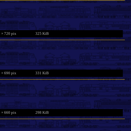
 × 720 pix
325 KiB
 × 690 pix
331 KiB
 × 660 pix
298 KiB