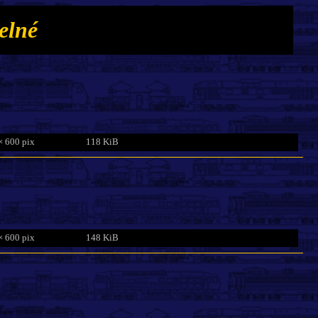
elné
× 600 pix
118 KiB
× 600 pix
148 KiB