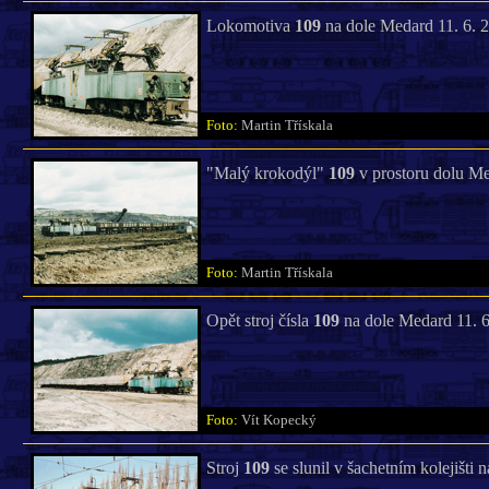
Lokomotiva
109
na dole Medard 11. 6. 
Foto:
Martin Třískala
"Malý krokodýl"
109
v prostoru dolu Me
Foto:
Martin Třískala
Opět stroj čísla
109
na dole Medard 11. 6
Foto:
Vít Kopecký
Stroj
109
se slunil v šachetním kolejišti 