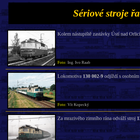
Sériové stroje ř
Kolem nástupiště zastávky Ústí nad Orlic
Foto:
Ing. Ivo Raab
Lokomotiva
130 002-9
odjíždí s osobním 
Foto:
Vít Kopecký
Za mrazivého zimního rána odváží stroj
1