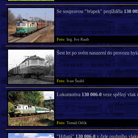
Se soupravou "Wapek" projížděla
130 00
Foto:
Ing. Ivo Raab
Šest let po svém nasazení do provozu byl
Foto:
Ivan Šnábl
Lokomotiva
130 006-0
veze spěšný vlak 
Foto:
Tomáš Orlík
"Hrbatá"
130 006-0
v čele osobního vlaku