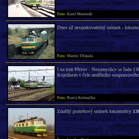
Foto:
Karel Martinák
Dnes už neopakovatelný snímek - lokom
Foto:
Martin Třískala
I na trati Přerov - Nezamyslice se řada 1
Kojetínem v čele nedělního soupravového
Foto:
Rosťa Kolmačka
Zdařilý portrétový snímek lokomotivy
13