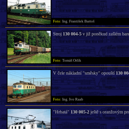
Foto:
Ing. František Bartoš
Stroj
130 004-5
v již poněkud zašlém bar
Foto:
Tomáš Orlík
V čele nákladní "směsky" opouští
130 00
Foto:
Ing. Ivo Raab
"Hrbatá"
130 005-2
ještě s oranžovým pr