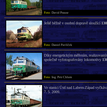
Foto:
David Prause
Ještě běžně v osobní dopravě sloužící
130
Foto:
Daniel Pavlíček
Díky energetickým měřením, realizovaným
společně vyfotografovány lokomotivy
13
Foto:
Ing. Petr Chlum
Ve stanici Ústí nad Labem-Západ vyčkáv
7. 5. 2009.