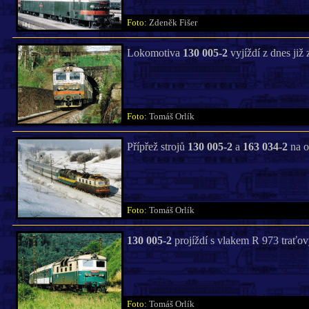
Foto:
Zdeněk Fišer
Lokomotiva
130 005-2
vyjíždí z dnes již
Foto:
Tomáš Orlík
Přípřež strojů
130 005-2
a
163 034-2
na o
Foto:
Tomáš Orlík
130 005-2
projíždí s vlakem R 973 traťov
Foto:
Tomáš Orlík