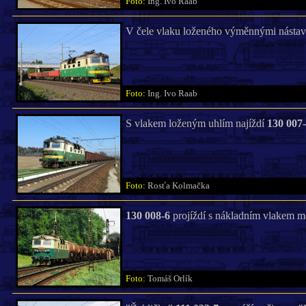
Foto:
Ing. Ivo Raab
V čele vlaku loženého výměnnými nástav
Foto:
Ing. Ivo Raab
S vlakem loženým uhlím najíždí
130 007
Foto:
Rosťa Kolmačka
130 008-6
projíždí s nákladním vlakem m
Foto:
Tomáš Orlík