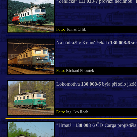
"Žehlička"
111 033-7
prováží nečinnou 
Foto:
Tomáš Orlík
Na nádraží v Kolíně čekala
130 008-6
se 
Foto:
Richard Piroutek
Lokomotiva
130 008-6
byla při sólo jízd
Foto:
Ing. Ivo Raab
"Hrbatá"
130 008-6
ČD-Carga projížděla s