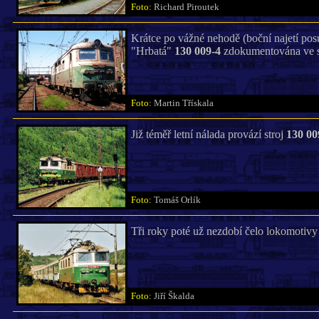
Foto:
Richard Piroutek
Krátce po vážné nehodě (boční najetí posu
"Hrbatá"
130 009-4
zdokumentována ve st
Foto:
Martin Třískala
Již téměř letní nálada provází stroj
130 00
Foto:
Tomáš Orlík
Tři roky poté už nezdobí čelo lokomotiv
Foto:
Jiří Škalda