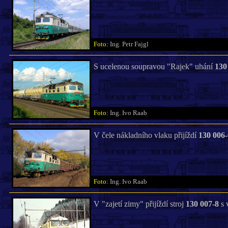
Foto:
Ing. Petr Fajgl
S ucelenou soupravou "Rajek" uhání
130
Foto:
Ing. Ivo Raab
V čele nákladního vlaku přijíždí
130 006-
Foto:
Ing. Ivo Raab
V "zajetí zimy" přijíždí stroj
130 007-8
s 