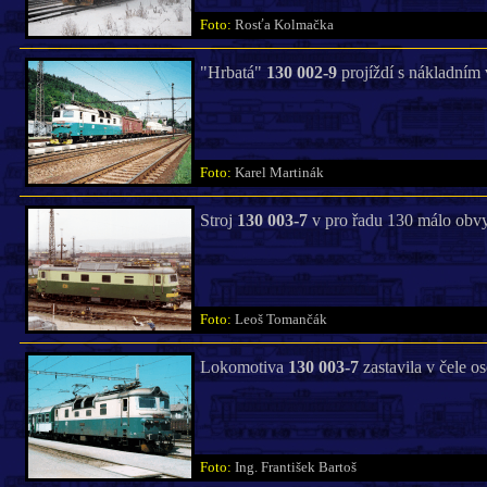
Foto:
Rosťa Kolmačka
"Hrbatá"
130 002-9
projíždí s nákladním v
Foto:
Karel Martinák
Stroj
130 003-7
v pro řadu 130 málo obvy
Foto:
Leoš Tomančák
Lokomotiva
130 003-7
zastavila v čele o
Foto:
Ing. František Bartoš