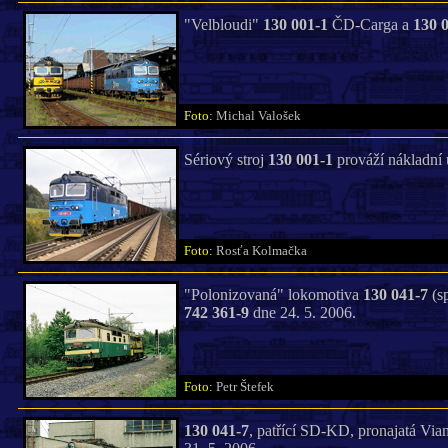
"Velbloudi"
130 001-1
ČD-Carga a
130 
Foto:
Michal Valošek
Sériový stroj
130 001-1
prováží nákladní 
Foto:
Rosťa Kolmačka
"Polonizovaná" lokomotiva
130 041-7
(sp
742 361-9
dne 24. 5. 2006.
Foto:
Petr Štefek
130 041-7
, patřící SD-KD, pronajatá Via