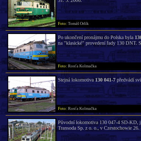
31. 5. 2006.
Foto:
Tomáš Orlík
Po ukončení pronájmu do Polska byla
13
na "klasické" provedení řady 130 DNT. S
Foto:
Rosťa Kolmačka
Stejná lokomotiva
130 041-7
předvádí svů
Foto:
Rosťa Kolmačka
Původní lokomotiva 130 047-4 SD-KD, j
Transoda Sp. z o. o., v Czestochowie 26. 