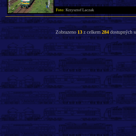
Foto:
Krzysztof Laczak
Zobrazeno
13
z celkem
284
dostupných s