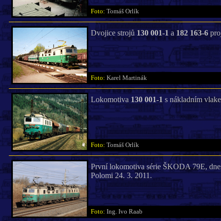
Foto:
Tomáš Orlík
Dvojice strojů
130 001-1
a
182 163-6
pro
Foto:
Karel Martinák
Lokomotiva
130 001-1
s nákladním vlake
Foto:
Tomáš Orlík
První lokomotiva série ŠKODA 79E, dn
Polomi 24. 3. 2011.
Foto:
Ing. Ivo Raab