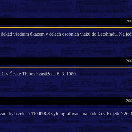
1200
k dekád všedním úkazem v čelech osobních vlaků do Letohradu. Na jed
1200
aží v České Třebové zastižena 6. 3. 1980.
1200
zadí byla zelená
110 028-8
vyfotografována na nádraží v Kojetíně 26. 