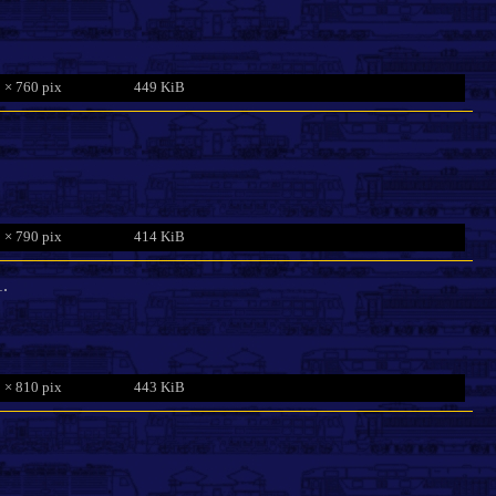
 × 760 pix
449 KiB
 × 790 pix
414 KiB
1.
 × 810 pix
443 KiB