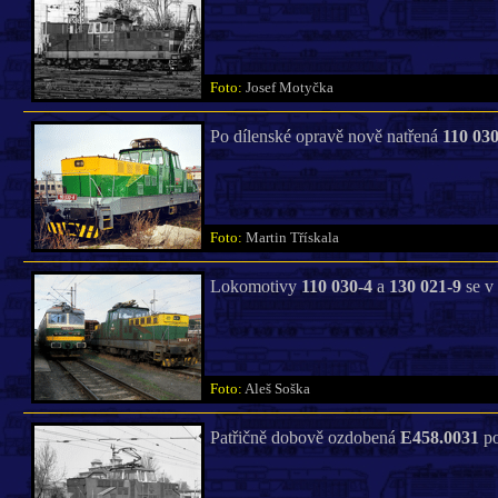
Foto:
Josef Motyčka
Po dílenské opravě nově natřená
110 030
Foto:
Martin Třískala
Lokomotivy
110 030-4
a
130 021-9
se v
Foto:
Aleš Soška
Patřičně dobově ozdobená
E458.0031
po