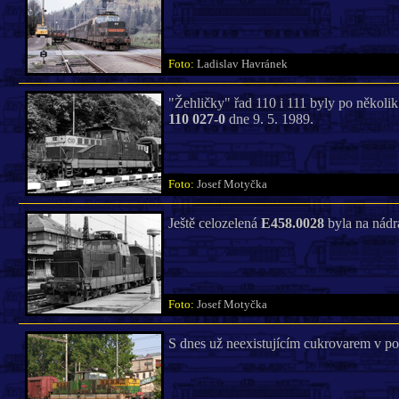
Foto:
Ladislav Havránek
"Žehličky" řad 110 i 111 byly po několi
110 027-0
dne 9. 5. 1989.
Foto:
Josef Motyčka
Ještě celozelená
E458.0028
byla na nádr
Foto:
Josef Motyčka
S dnes už neexistujícím cukrovarem v po