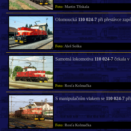
Foto:
Martin Třískala
Olomoucká
110 024-7
při přestávce zap
Foto:
Aleš Soška
Samotná lokomotiva
110 024-7
čekala v
Foto:
Rosťa Kolmačka
S manipulačním vlakem se
110 024-7
při
Foto:
Rosťa Kolmačka