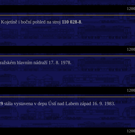
1200
 v Kojetíně i boční pohled na stroj
110 028-8
.
1200
ražském hlavním nádraží 17. 8. 1978.
1200
29
stála vystavena v depu Ústí nad Labem západ 16. 9. 1983.
1200