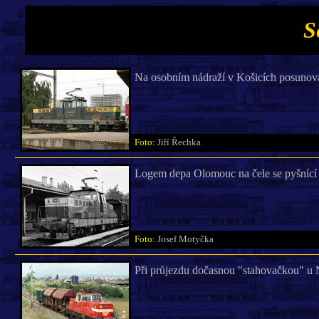
S
Na osobním nádraží v Košicích posunova
Foto:
Jiří Řechka
Logem depa Olomouc na čele se pyšníc
Foto:
Josef Motyčka
Při průjezdu dočasnou "stahovačkou" u