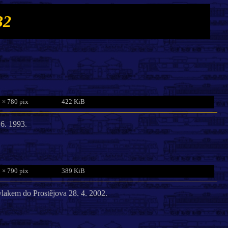
32
 × 780 pix
422 KiB
6. 1993.
 × 790 pix
389 KiB
vlakem do Prostějova 28. 4. 2002.