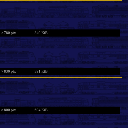
 × 780 pix
349 KiB
 × 830 pix
391 KiB
 × 800 pix
604 KiB