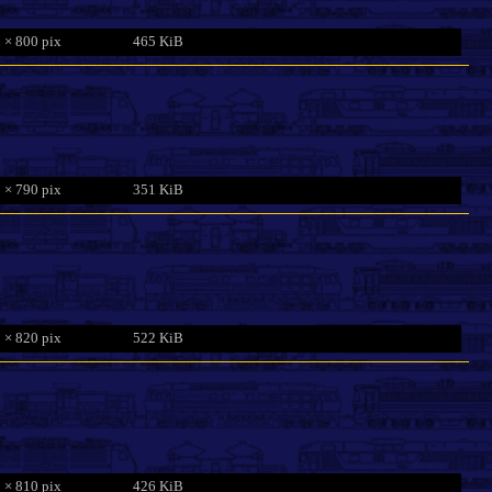
 × 800 pix
465 KiB
 × 790 pix
351 KiB
 × 820 pix
522 KiB
 × 810 pix
426 KiB