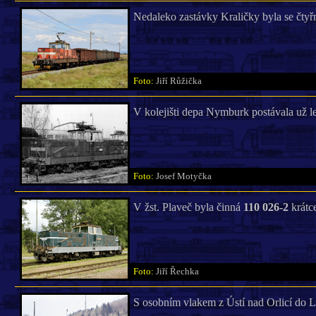
Nedaleko zastávky Kraličky byla se čty
Foto:
Jiří Růžička
V kolejišti depa Nymburk postávala už 
Foto:
Josef Motyčka
V žst. Plaveč byla činná
110 026-2
krátc
Foto:
Jiří Řechka
S osobním vlakem z Ústí nad Orlicí do 