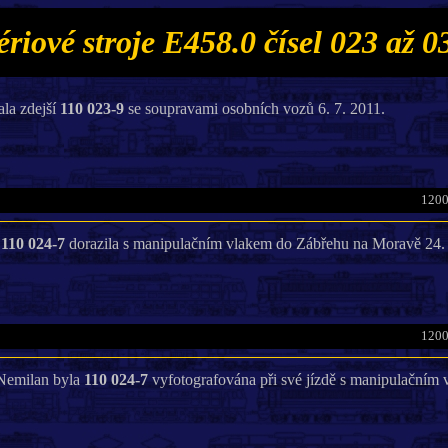
ériové stroje E458.0 čísel 023 až 0
la zdejší
110 023-9
se soupravami osobních vozů 6. 7. 2011.
1200
í
110 024-7
dorazila s manipulačním vlakem do Zábřehu na Moravě 24. 
1200
 Nemilan byla
110 024-7
vyfotografována při své jízdě s manipulačním 