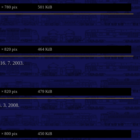
 × 780 pix
501 KiB
 × 820 pix
464 KiB
16. 7. 2003.
 × 820 pix
479 KiB
. 3. 2008.
 × 800 pix
450 KiB