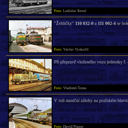
Foto:
Ladislav Kroul
"Žehličky"
110 032-0
a
111 002-4
se bok
Foto:
Václav Vyskočil
Při přepravě vloženého vozu jednotky ř.
Foto:
Vladimír Toma
V roli staniční zálohy na pražském hlav
Foto:
David Prause