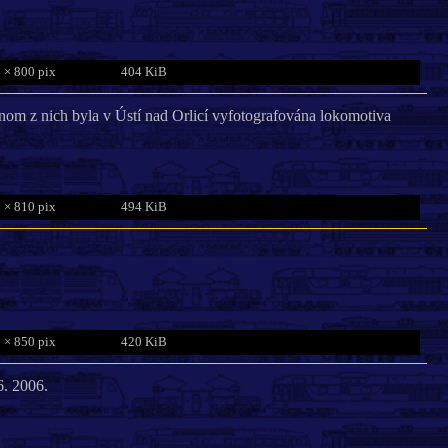
 × 800 pix
404 KiB
nom z nich byla v Ústí nad Orlicí vyfotografována lokomotiva
 × 810 pix
494 KiB
 × 850 pix
420 KiB
6. 2006.