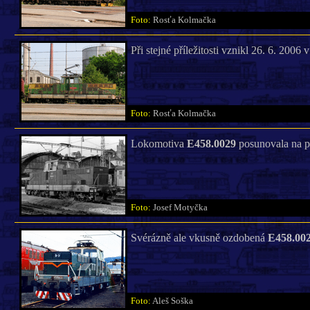
Foto:
Rosťa Kolmačka
Při stejné příležitosti vznikl 26. 6. 2006
Foto:
Rosťa Kolmačka
Lokomotiva
E458.0029
posunovala na p
Foto:
Josef Motyčka
Svérázně ale vkusně ozdobená
E458.00
Foto:
Aleš Soška