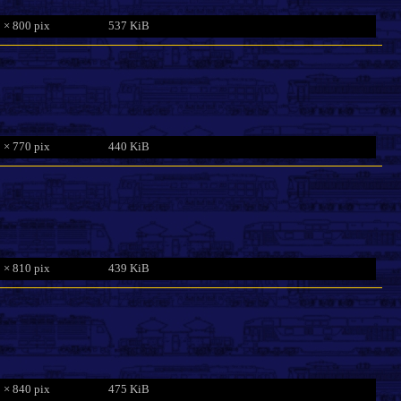
 × 800 pix
537 KiB
 × 770 pix
440 KiB
 × 810 pix
439 KiB
 × 840 pix
475 KiB