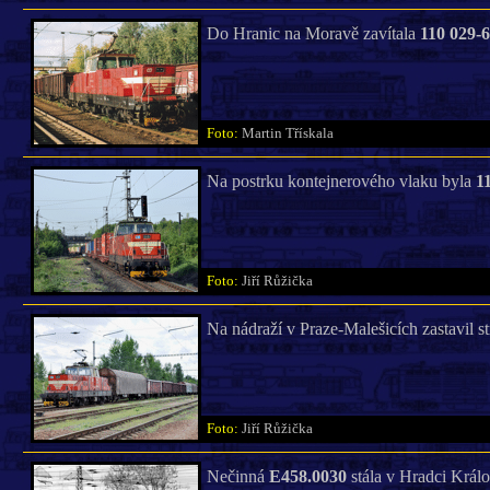
Do Hranic na Moravě zavítala
110 029-6
Foto:
Martin Třískala
Na postrku kontejnerového vlaku byla
1
Foto:
Jiří Růžička
Na nádraží v Praze-Malešicích zastavil s
Foto:
Jiří Růžička
Nečinná
E458.0030
stála v Hradci Králo