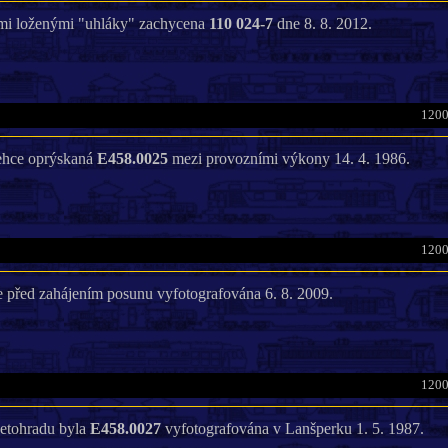
řmi loženými "uhláky" zachycena
110 024-7
dne 8. 8. 2012.
1200
lehce oprýskaná
E458.0025
mezi provozními výkony 14. 4. 1986.
1200
e před zahájením posunu vyfotografována 6. 8. 2009.
1200
Letohradu byla
E458.0027
vyfotografována v Lanšperku 1. 5. 1987.