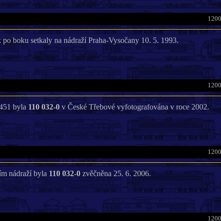
1200
 po boku setkaly na nádraží Praha-Vysočany 10. 5. 1993.
1200
 451 byla
110 032-0
v České Třebové vyfotografována v roce 2002.
1200
ním nádraží byla
110 032-0
zvěčněna 25. 6. 2006.
1200