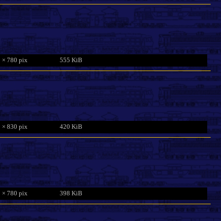
 × 780 pix
555 KiB
 × 830 pix
420 KiB
 × 780 pix
398 KiB