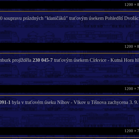
1200 × 
20 soupravu prázdných "klaničáků" traťovým úsekem Pohledští Dvořác
1200 × 
burk projížděla
230 045-7
traťovým úsekem Církvice - Kutná Hora hl.
1200 × 
091-1
byla v traťovém úseku Níhov - Vlkov u Tišnova zachycena 3. 9.
1200 × 