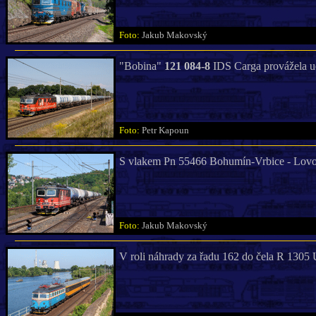
Foto:
Jakub Makovský
"Bobina"
121 084-8
IDS Carga provážela uc
Foto:
Petr Kapoun
S vlakem Pn 55466 Bohumín-Vrbice - Lovos
Foto:
Jakub Makovský
V roli náhrady za řadu 162 do čela R 1305 