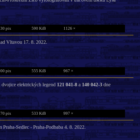
830 pix
590 KiB
1126 ×
d Vltavou 17. 8. 2022.
800 pix
555 KiB
967 ×
a dvojice elektrických legend
121 041-8
a
140 042-3
dne
770 pix
533 KiB
997 ×
 Praha-Sedlec - Praha-Podbaba 4. 8. 2022.