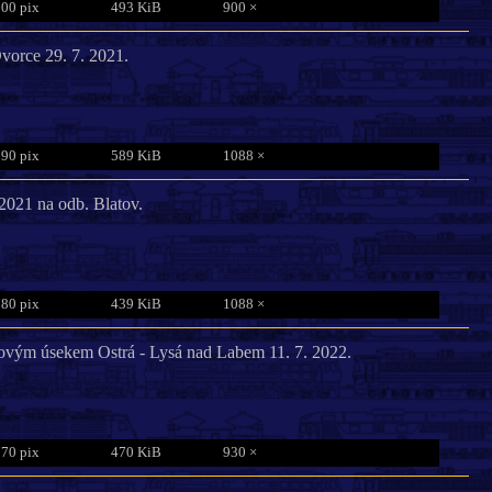
800 pix
493 KiB
900 ×
vorce 29. 7. 2021.
790 pix
589 KiB
1088 ×
 2021 na odb. Blatov.
780 pix
439 KiB
1088 ×
ťovým úsekem Ostrá - Lysá nad Labem 11. 7. 2022.
770 pix
470 KiB
930 ×