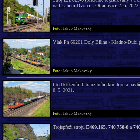
nad Labem-Dvorce - Otradovice 2. 6. 2022.
Foto:
Jakub Makovský
Vlak Pn 69201 Doly Bílina - Kladno-Dubí 
Foto:
Jakub Makovský
Před křížením I. tranzitního koridoru a hav
8. 5. 2021.
Foto:
Jakub Makovský
Trojspřeží strojů
E469.165
,
740 758-8
a
740