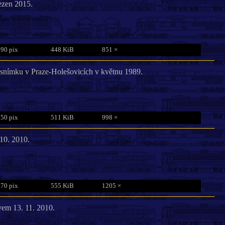
řezen 2015.
790 pix
448 KiB
851 ×
r snímku v Praze-Holešovicích v květnu 1989.
850 pix
511 KiB
998 ×
10. 2010.
870 pix
555 KiB
1205 ×
vem 13. 11. 2010.