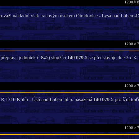
1200 × 
ováží nákladní vlak traťovým úsekem Otradovice - Lysá nad Labem-D
1200 × 
eprava jednotek ř. 845) sloužící
140 079-5
se představuje dne 25. 3.
1200 × 
a R 1310 Kolín - Ústí nad Labem hl.n. nasazená
140 079-5
projíždí tra
1200 × 