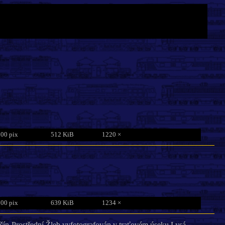
800 pix
512 KiB
1220 ×
800 pix
639 KiB
1234 ×
čín-Prostřední Žleb vyfotografován v traťovém úseku Lysá