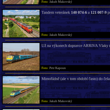
Foto:
Jakub Makovský
Tandem veteránek
140 074-6
a
121 007-9
pr
Foto:
Jakub Makovský
Už na výkonech dopravce ARRIVA Vlaky (př
Foto:
Petr Kapoun
Mimořádně (ale v tom období často) do čel
Foto:
Jakub Makovský