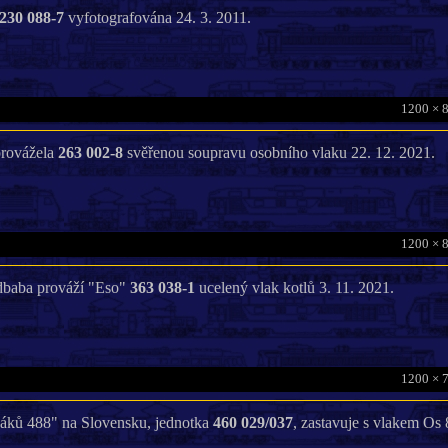
230 088-7
vyfotografována 24. 3. 2011.
1200 × 
provážela
263 002-8
svěřenou soupravu osobního vlaku 22. 12. 2021.
1200 × 
dbaba prováží "Eso"
363 038-1
ucelený vlak kotlů 3. 11. 2021.
1200 × 
ťáků 488" na Slovensku, jednotka
460 029/037
, zastavuje s vlakem Os 