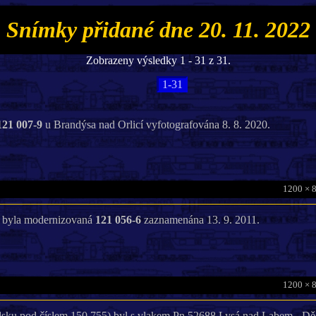
Snímky přidané dne 20. 11. 2022
Zobrazeny výsledky 1 - 31 z 31.
1-31
121 007-9
u Brandýsa nad Orlicí vyfotografována 8. 8. 2020.
1200 × 
 byla modernizovaná
121 056-6
zaznamenána 13. 9. 2011.
1200 × 
olsku pod číslem 150.755) byl s vlakem Pn 52688 Lysá nad Labem - Dě