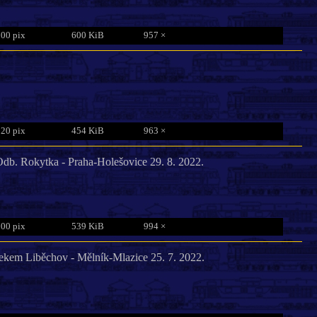
800 pix
600 KiB
957 ×
820 pix
454 KiB
963 ×
b. Rokytka - Praha-Holešovice 29. 8. 2022.
800 pix
539 KiB
994 ×
sekem Liběchov - Mělník-Mlazice 25. 7. 2022.