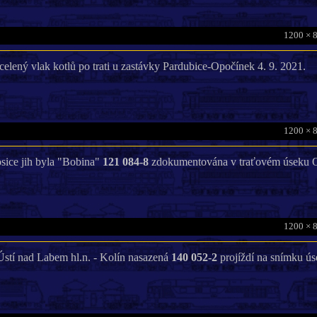
1200 × 
elený vlak kotlů po trati u zastávky Pardubice-Opočínek 4. 9. 2021.
1200 × 
ice jih byla "Bobina"
121 084-8
zdokumentována v traťovém úseku Od
1200 × 
Ústí nad Labem hl.n. - Kolín nasazená
140 052-2
projíždí na snímku ú