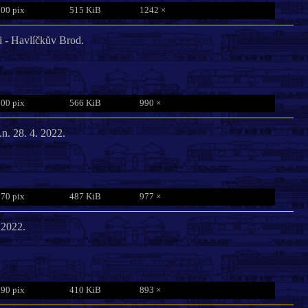
800 pix
515 KiB
1242 ×
i - Havlíčkův Brod.
800 pix
566 KiB
990 ×
n. 28. 4. 2022.
770 pix
487 KiB
977 ×
 2022.
790 pix
410 KiB
893 ×