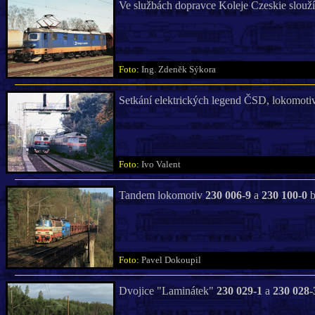
Ve službách dopravce Koleje Czeskie slouž
Foto:
Ing. Zdeněk Sýkora
Setkání elektrických legend ČSD, lokomot
Foto:
Ivo Valent
Tandem lokomotiv
230 006-9
a
230 100-0
b
Foto:
Pavel Dokoupil
Dvojice "Laminátek"
230 029-1
a
230 028-