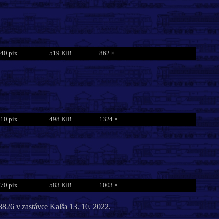
840 pix
519 KiB
862 ×
810 pix
498 KiB
1324 ×
770 pix
583 KiB
1003 ×
8826 v zastávce Kalša 13. 10. 2022.