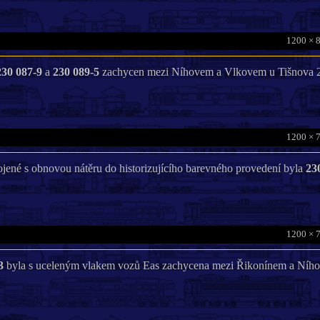
1200 × 
230 087-9
a
230 089-5
zachycen mezi Níhovem a Vlkovem u Tišnova 2
1200 × 
jené s obnovou nátěru do historizujícího barevného provedení byla
23
1200 × 
3
byla s uceleným vlakem vozů Eas zachycena mezi Řikonínem a Ního