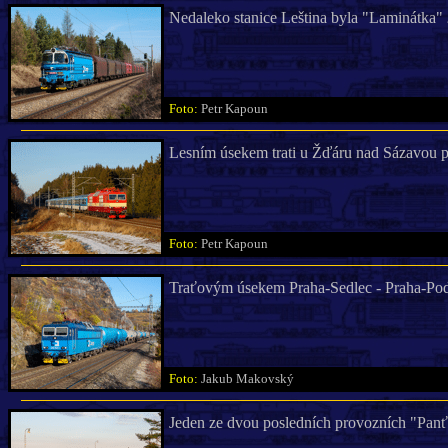
Nedaleko stanice Leština byla "Laminátka"
Foto:
Petr Kapoun
Lesním úsekem trati u Žďáru nad Sázavou 
Foto:
Petr Kapoun
Traťovým úsekem Praha-Sedlec - Praha-Po
Foto:
Jakub Makovský
Jeden ze dvou posledních provozních "Pan