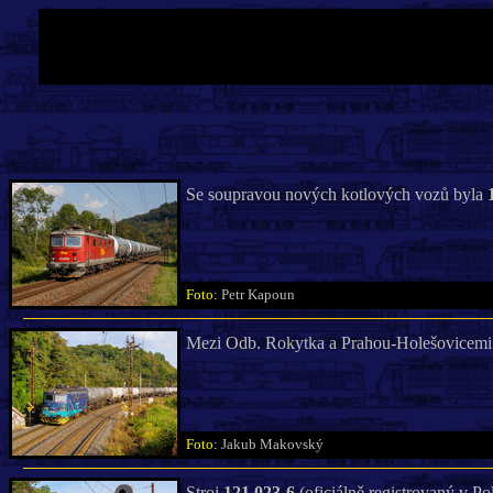
Se soupravou nových kotlových vozů byla
Foto:
Petr Kapoun
Mezi Odb. Rokytka a Prahou-Holešovicemi
Foto:
Jakub Makovský
Stroj
121 023-6
(oficiálně registrovaný v P