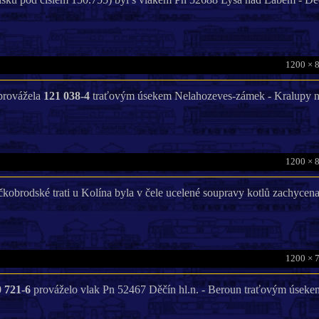
1200 × 
provážela
121 038-4
traťovým úsekem Nelahozeves-zámek - Kralupy na
1200 × 
líčkobrodské trati u Kolína byla v čele ucelené soupravy kotlů zachycen
1200 × 
 721-6
prováželo vlak Pn 52467 Děčín hl.n. - Beroun traťovým úsekem