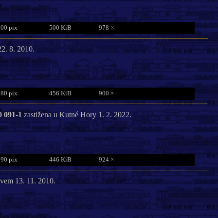
800 pix
500 KiB
978 ×
2. 8. 2010.
780 pix
456 KiB
900 ×
0 091-1
zastižena u Kutné Hory 1. 2. 2022.
790 pix
446 KiB
924 ×
vem 13. 11. 2010.