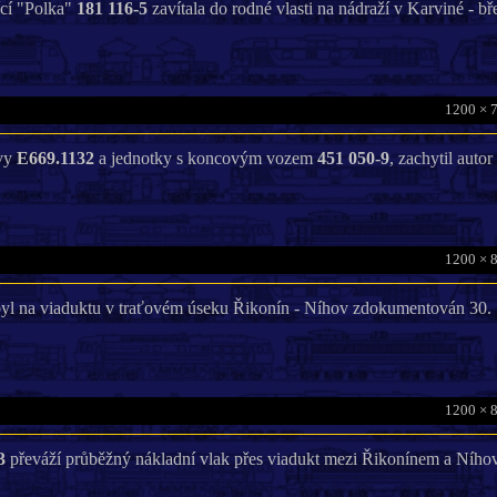
ící "Polka"
181 116-5
zavítala do rodné vlasti na nádraží v Karviné - b
1200 × 
ivy
E669.1132
a jednotky s koncovým vozem
451 050-9
, zachytil auto
1200 × 
yl na viaduktu v traťovém úseku Řikonín - Níhov zdokumentován 30. 
1200 × 
3
převáží průběžný nákladní vlak přes viadukt mezi Řikonínem a Ního