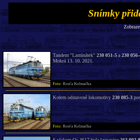
Snímky přid
Zobrazen
Tandem "Laminátek"
230 051-5
a
230 056-
Mokrá 13. 10. 2021.
Foto:
Rosťa Kolmačka
Kolem odstavené lokomotivy
230 085-3
pos
Foto:
Rosťa Kolmačka
S vlakem Os 4617 byla krasavice
263 002-