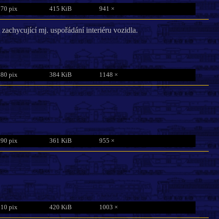
770 pix
415 KiB
941 ×
 zachycující mj. uspořádání interiéru vozidla.
680 pix
384 KiB
1148 ×
790 pix
361 KiB
955 ×
810 pix
420 KiB
1003 ×