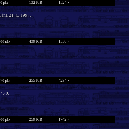
0 pix
132 KiB
1524 ×
ána 21. 6. 1997.
800 pix
439 KiB
1558 ×
770 pix
255 KiB
4234 ×
75.0.
800 pix
259 KiB
1742 ×