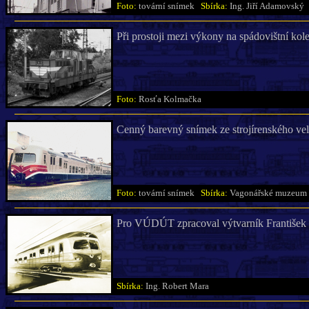
Foto:
tovární snímek
Sbírka:
Ing. Jiří Adamovský
Při prostoji mezi výkony na spádovištní ko
Foto:
Rosťa Kolmačka
Cenný barevný snímek ze strojírenského vele
Foto:
tovární snímek
Sbírka:
Vagonářské muzeum 
Pro VÚDÚT zpracoval výtvarník František 
Sbírka:
Ing. Robert Mara