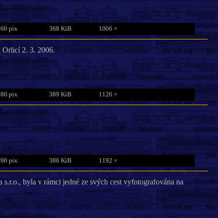
760 pix
368 KiB
1006 ×
Orlicí 2. 3. 2006.
780 pix
389 KiB
1126 ×
790 pix
386 KiB
1192 ×
 s.r.o., byla v rámci jedné ze svých cest vyfotografována na