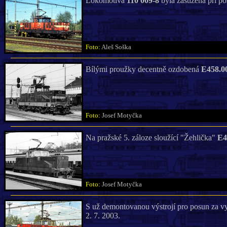
Lokomotiva
110 009-8
byla zastižena při 
Foto:
Aleš Soška
Bílými proužky decentně ozdobená
E458.0
Foto:
Josef Motyčka
Na pražské 5. záloze sloužící "Žehlička"
E4
Foto:
Josef Motyčka
S už demontovanou výstrojí pro posun za v
2. 7. 2003.