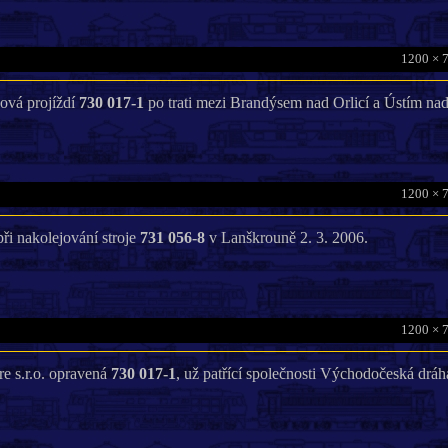
1200 × 
ová projíždí
730 017-1
po trati mezi Brandýsem nad Orlicí a Ústím nad 
1200 × 
při nakolejování stroje
731 056-8
v Lanškrouně 2. 3. 2006.
1200 × 
e s.r.o. opravená
730 017-1
, už patřící společnosti Východočeská dráha