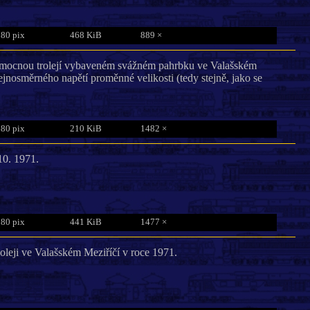
780 pix
468 KiB
889 ×
omocnou trolejí vybaveném svážném pahrbku ve Valašském
jnosměrného napětí proměnné velikosti (tedy stejně, jako se
680 pix
210 KiB
1482 ×
10. 1971.
880 pix
441 KiB
1477 ×
koleji ve Valašském Meziříčí v roce 1971.