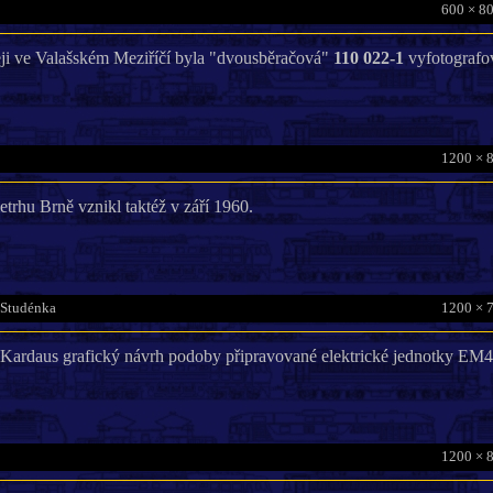
600 × 80
leji ve Valašském Meziříčí byla "dvousběračová"
110 022-1
vyfotografov
1200 × 
trhu Brně vznikl taktéž v září 1960.
Studénka
1200 × 
Kardaus grafický návrh podoby připravované elektrické jednotky EM4
1200 × 