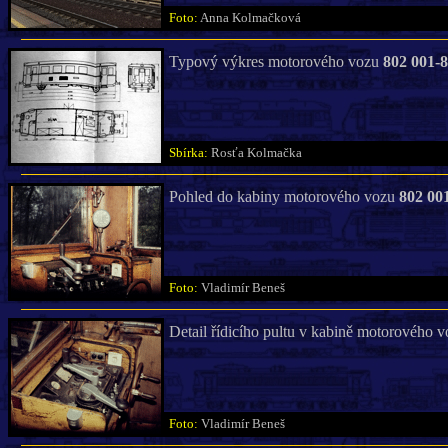
Foto:
Anna Kolmačková
Typový výkres motorového vozu
802 001-8
Sbírka:
Rosťa Kolmačka
Pohled do kabiny motorového vozu
802 00
Foto:
Vladimír Beneš
Detail řídicího pultu v kabině motorového 
Foto:
Vladimír Beneš