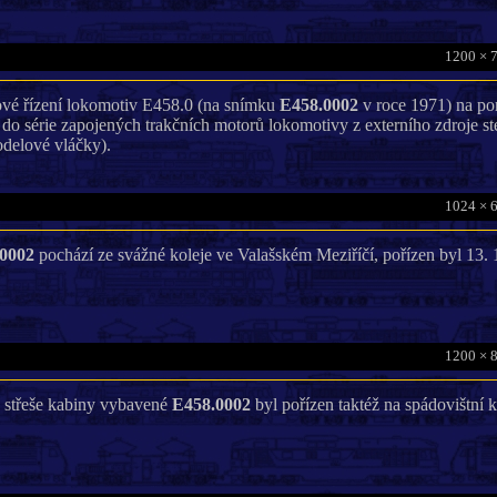
1200 × 
ové řízení lokomotiv E458.0 (na snímku
E458.0002
v roce 1971) na p
o série zapojených trakčních motorů lokomotivy z externího zdroje ste
odelové vláčky).
1024 × 
0002
pochází ze svážné koleje ve Valašském Meziříčí, pořízen byl 13. 
1200 × 
a střeše kabiny vybavené
E458.0002
byl pořízen taktéž na spádovištní 