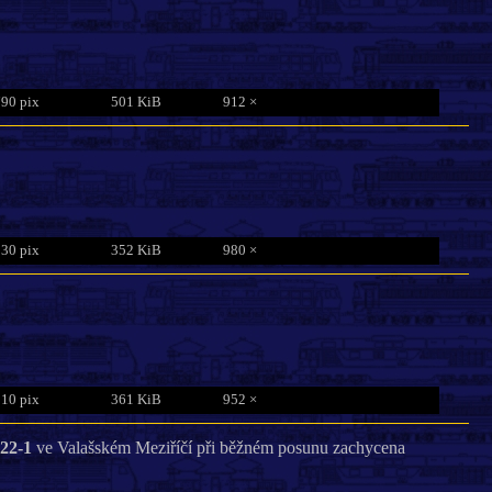
790 pix
501 KiB
912 ×
830 pix
352 KiB
980 ×
810 pix
361 KiB
952 ×
022-1
ve Valašském Meziříčí při běžném posunu zachycena