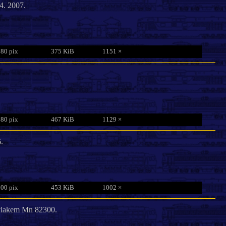
4. 2007.
780 pix
375 KiB
1151 ×
780 pix
467 KiB
1129 ×
.
800 pix
453 KiB
1002 ×
 vlakem Mn 82300.