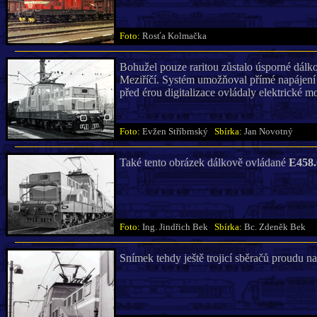
Foto:
Rosťa Kolmačka
Bohužel pouze raritou zůstalo úsporné dálk
Meziříčí. Systém umožňoval přímé napájení d
před érou digitalizace ovládaly elektrické m
Foto:
Evžen Stříbrnský
Sbírka:
Jan Novotný
Také tento obrázek dálkově ovládané
E458.
Foto:
Ing. Jindřich Bek
Sbírka:
Bc. Zdeněk Bek
Snímek tehdy ještě trojicí sběračů proudu n