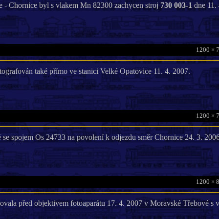
e - Chornice byl s vlakem Mn 82300 zachycen stroj
730 003-1
dne 11. 
1200 × 
tografován také přímo ve stanici Velké Opatovice 11. 4. 2007.
1200 × 
se spojem Os 24733 na povolení k odjezdu směr Chornice 24. 3. 2006
1200 × 
ovala před objektivem fotoaparátu 17. 4. 2007 v Moravské Třebové s