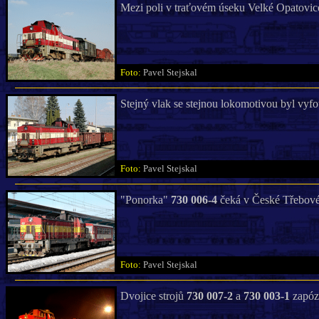
Mezi poli v traťovém úseku Velké Opatovic
Foto:
Pavel Stejskal
Stejný vlak se stejnou lokomotivou byl vyfo
Foto:
Pavel Stejskal
"Ponorka"
730 006-4
čeká v České Třebové 
Foto:
Pavel Stejskal
Dvojice strojů
730 007-2
a
730 003-1
zapóz