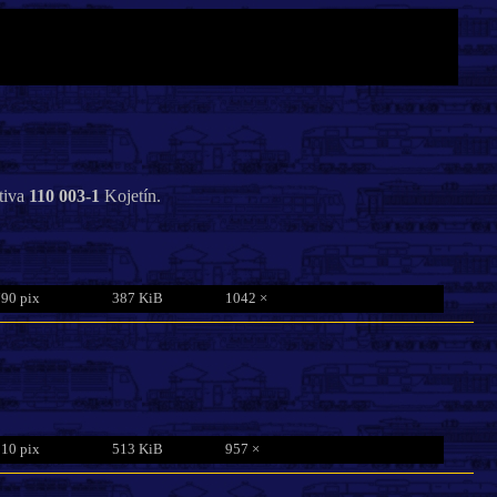
tiva
110 003-1
Kojetín.
790 pix
387 KiB
1042 ×
810 pix
513 KiB
957 ×