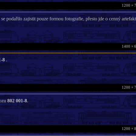
1200 × 
se podařilo zajistit pouze formou fotografie, přesto jde o cenný artefakt
1400 × 
1-8
.
1200 × 
vozu
802 001-8
.
1200 × 