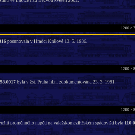
posunu ve Lhotce nad Bečvou květen 2002.
1200 × 
016
posunovala v Hradci Králové 13. 5. 1986.
1200 × 
58.0017
byla v žst. Praha hl.n. zdokumentována 23. 3. 1981.
1200 × 
yužití proměnného napětí na valašskomeziříčském spádovišti byla
110 