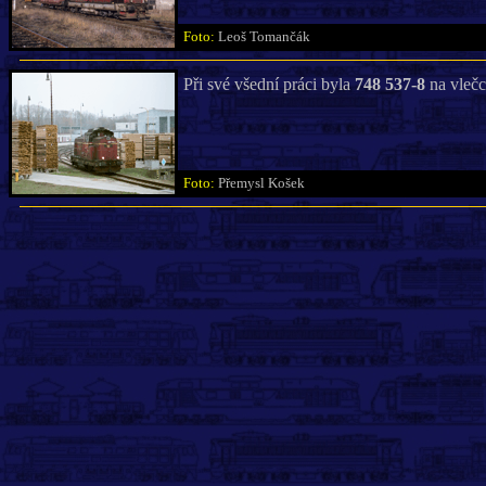
Foto:
Leoš Tomančák
Při své všední práci byla
748 537-8
na vlečc
Foto:
Přemysl Košek