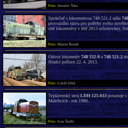
Foto:
Jaroslav Šika
Společně s lokomotivou 748 521-2 stála
748
provozního stavu pro potřeby svého nového
obě lokomotivy v létě 2013 sešrotovány. Sní
Foto:
Martin Benák
Odvoz lokomotiv
748 532-9
a
748 521-2
do
Hradci pořízen 22. 4. 2013.
Foto:
Lukáš Jirků
Teplárenský stroj
LDH 125-033
posunuje s 
Malešicích - rok 1980.
Foto:
Ivan Šnábl