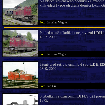
Na vlečce slovenského podniku Železnorud
k likvidaci (v pozadí druhá domácí lokomot
Foto:
Jaroslav Wagner
Pohled na už několik let neprovozní
LDH 1
18. 7. 2000.
Foto:
Jaroslav Wagner
Těsně před sešrotováním byl stroj
LDH 125
23. 9. 2002.
Foto:
Jan Orel
S tabulkami s označením
DH477.021
posunu
1975.