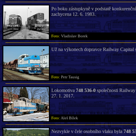
Po boku zástupkyně v podstatě konkurenční
zachycena 12. 6. 1983.
Foto:
Vladislav Borek
Už na výkonech dopravce Railway Capital 
Foto:
Petr Tausig
Lokomotiva
748 536-0
společnosti Railway
27. 1. 2017.
Foto:
Aleš Bílek
Nezvykle v čele osobního vlaku byla
748 5