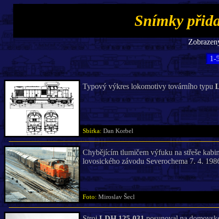
Snímky přida
Zobrazeny
1-
Typový výkres lokomotivy továrního typu
Sbírka:
Dan Korbel
Chybějícím tlumičem výfuku na střeše kabi
lovosického závodu Severochema 7. 4. 198
Foto:
Miroslav Šecl
Stroj
LDH 125-031
posunoval na domovské