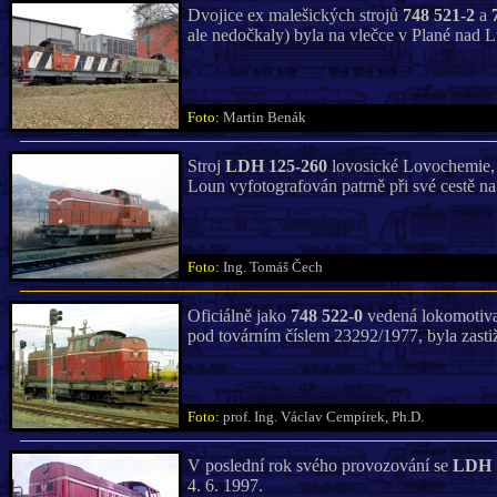
Dvojice ex malešických strojů
748 521-2
a
ale nedočkaly) byla na vlečce v Plané nad 
Foto:
Martin Benák
Stroj
LDH 125-260
lovosické Lovochemie, 
Loun vyfotografován patrně při své cestě n
Foto:
Ing. Tomáš Čech
Oficiálně jako
748 522-0
vedená lokomotiv
pod továrním číslem 23292/1977, byla zasti
Foto:
prof. Ing. Václav Cempírek, Ph.D.
V poslední rok svého provozování se
LDH 
4. 6. 1997.