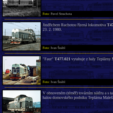
Foto:
Pavel Strachota
Jindřichem Rachotou řízená lokomotiva
T47
23. 2. 1980.
Foto:
Ivan Šnábl
"Faur"
T477.021
vytahuje z haly Teplárny
Foto:
Ivan Šnábl
V obnoveném (téměř) továrním nátěru a s t
halou domovského podniku Teplárna Maleši