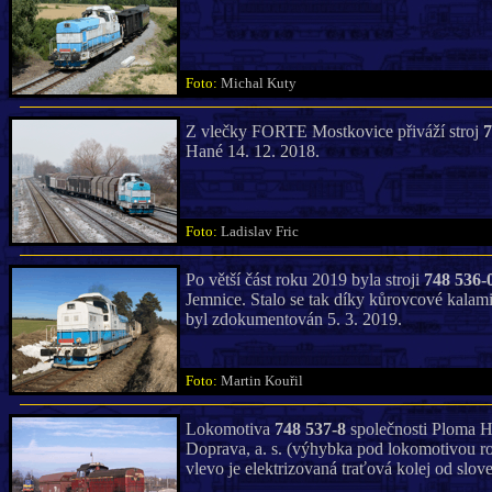
Foto:
Michal Kuty
Z vlečky FORTE Mostkovice přiváží stroj
7
Hané 14. 12. 2018.
Foto:
Ladislav Fric
Po větší část roku 2019 byla stroji
748 536-
Jemnice. Stalo se tak díky kůrovcové kalami
byl zdokumentován 5. 3. 2019.
Foto:
Martin Kouřil
Lokomotiva
748 537-8
společnosti Ploma H
Doprava, a. s. (výhybka pod lokomotivou r
vlevo je elektrizovaná traťová kolej od slo