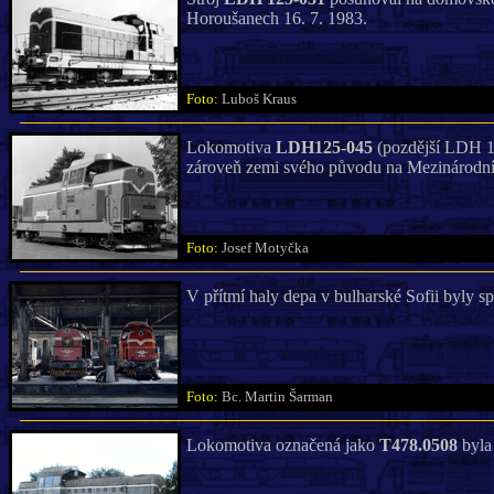
Horoušanech 16. 7. 1983.
Foto:
Luboš Kraus
Lokomotiva
LDH125-045
(pozdější LDH 12
zároveň zemi svého původu na Mezinárodním
Foto:
Josef Motyčka
V přítmí haly depa v bulharské Sofii byly 
Foto:
Bc. Martin Šarman
Lokomotiva označená jako
T478.0508
byla