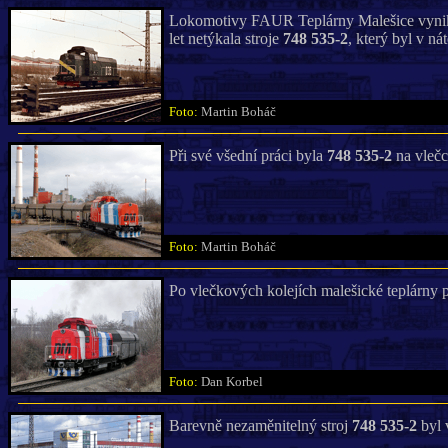
Lokomotivy FAUR Teplárny Malešice vynikal
let netýkala stroje
748 535-2
, který byl v n
Foto:
Martin Boháč
Při své všední práci byla
748 535-2
na vlečc
Foto:
Martin Boháč
Po vlečkových kolejích malešické teplárny 
Foto:
Dan Korbel
Barevně nezaměnitelný stroj
748 535-2
byl 