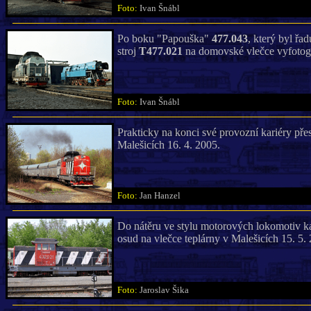
Foto:
Ivan Šnábl
Po boku "Papouška"
477.043
, který byl řa
stroj
T477.021
na domovské vlečce vyfotogr
Foto:
Ivan Šnábl
Prakticky na konci své provozní kariéry pře
Malešicích 16. 4. 2005.
Foto:
Jan Hanzel
Do nátěru ve stylu motorových lokomotiv 
osud na vlečce teplárny v Malešicích 15. 5.
Foto:
Jaroslav Šika