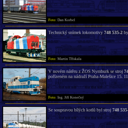
Foto:
Dan Korbel
Technický snímek lokomotivy
748 535-2
by
Foto:
Martin Třískala
V novém nátěru z ŽOS Nymburk se stroj
7
pořízeném na nádraží Praha-Malešice 15. 11
Foto:
Ing. Jiří Konečný
Se soupravou bílých kotlů byl stroj
748 535