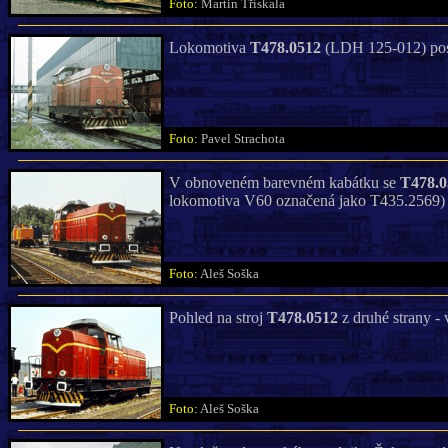
Foto:
Martin Třískala
Lokomotiva
T478.0512
(LDH 125-012) posun
Foto:
Pavel Strachota
V obnoveném barevném kabátku se
T478.0
lokomotiva V60 označená jako T435.2569) 
Foto:
Aleš Soška
Pohled na stroj
T478.0512
z druhé strany - 
Foto:
Aleš Soška