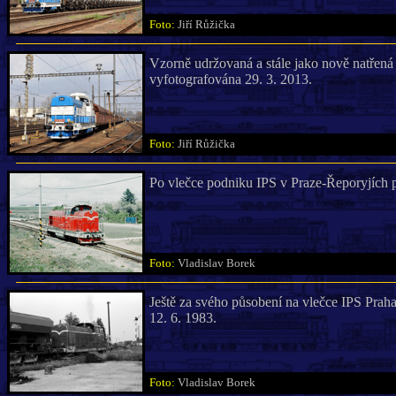
Foto:
Jiří Růžička
Vzorně udržovaná a stále jako nově natřená
vyfotografována 29. 3. 2013.
Foto:
Jiří Růžička
Po vlečce podniku IPS v Praze-Řeporyjích
Foto:
Vladislav Borek
Ještě za svého působení na vlečce IPS Prah
12. 6. 1983.
Foto:
Vladislav Borek